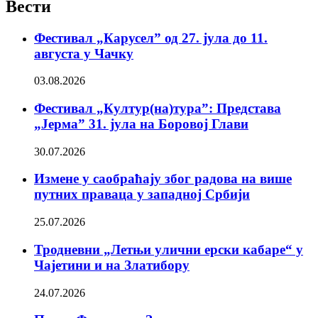
Вести
Фестивал „Карусел” од 27. јула до 11.
августа у Чачку
03.08.2026
Фестивал „Култур(на)тура”: Представа
„Јерма” 31. јула на Боровој Глави
30.07.2026
Измене у саобраћају због радова на више
путних праваца у западној Србији
25.07.2026
Тродневни „Летњи улични ерски кабаре“ у
Чајетини и на Златибору
24.07.2026