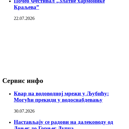
Почео Фестивал „Златне хармонике
Краљева”
22.07.2026
Сервис инфо
Квар на водоводној мрежи у Љубићу:
Могући прекиди у водоснабдевању
30.07.2026
Настављају се радови на далеководу од
Доњег до Горњег Дупца