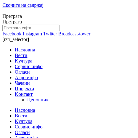
Скочите на садржај
Претрага
Претрага
Facebook
Instagram
Twitter
Broadcast-tower
[rstr_selector]
Насловна
Вести
Kултура
Сервис инфо
Огласи
Агро инфо
Чачани
Пројекти
Kонтакт
Ценовник
Насловна
Вести
Kултура
Сервис инфо
Огласи
Агро инфо