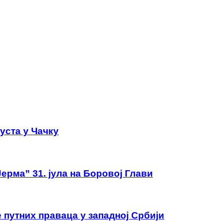
густа у Чачку
ерма” 31. јула на Боровој Глави
 путних праваца у западној Србији