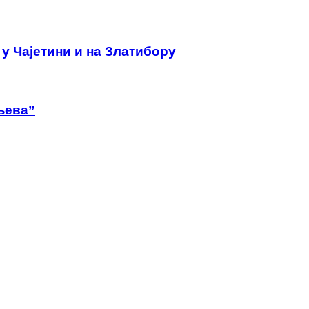
у Чајетини и на Златибору
љева”