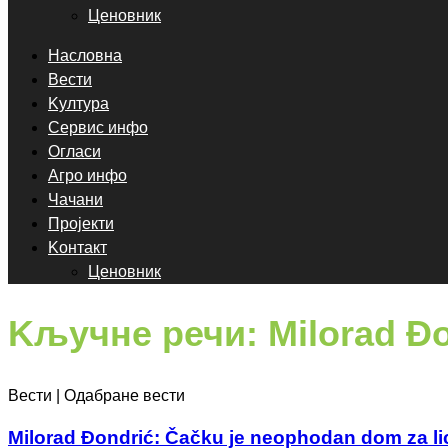
Ценовник
Насловна
Вести
Kултура
Сервис инфо
Огласи
Агро инфо
Чачани
Пројекти
Kонтакт
Ценовник
Kључне речи: Milorad Đo
Вести | Одабране вести
Milorad Đondrić: Čačku je neophodan dom za li