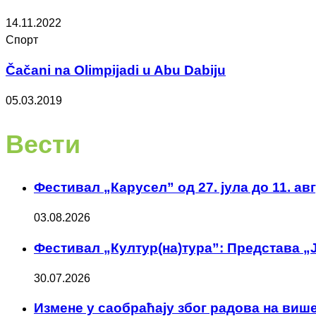
14.11.2022
Спорт
Čačani na Olimpijadi u Abu Dabiju
05.03.2019
Вести
Фестивал „Карусел” од 27. јула до 11. ав
03.08.2026
Фестивал „Култур(на)тура”: Представа „Ј
30.07.2026
Измене у саобраћају због радова на више