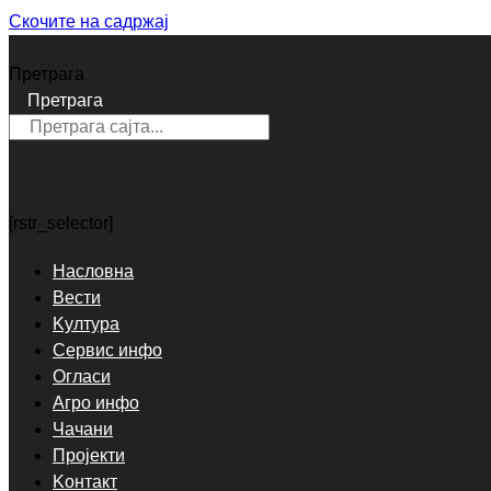
Скочите на садржај
Претрага
Претрага
[rstr_selector]
Насловна
Вести
Kултура
Сервис инфо
Огласи
Агро инфо
Чачани
Пројекти
Kонтакт