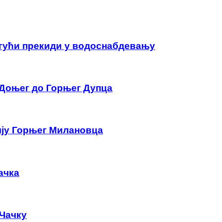
гући прекиди у водоснабдевању
 Доњег до Горњег Дупца
чју Горњег Милановца
ачка
 Чачку