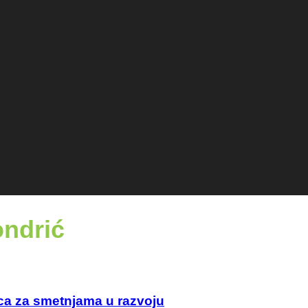
ndrić
ca za smetnjama u razvoju