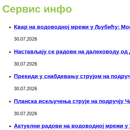
Сервис инфо
Квар на водоводној мрежи у Љубићу: Мо
30.07.2026
Настављају се радови на далеководу од
30.07.2026
Прекиди у снабдевању струјом на подру
30.07.2026
Планска искључења струје на подручју Ч
30.07.2026
Актуелни радови на водоводној мрежи у