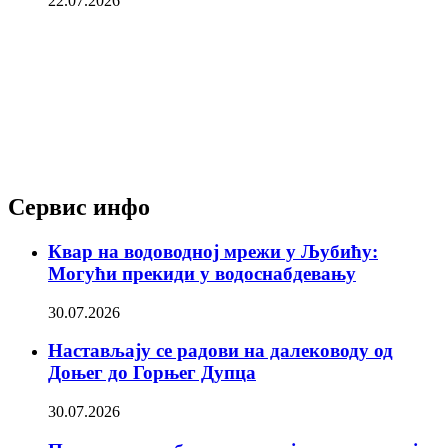
22.07.2026
Сервис инфо
Квар на водоводној мрежи у Љубићу:
Могући прекиди у водоснабдевању
30.07.2026
Настављају се радови на далеководу од
Доњег до Горњег Дупца
30.07.2026