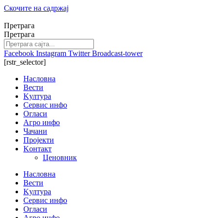
Скочите на садржај
Претрага
Претрага
Facebook
Instagram
Twitter
Broadcast-tower
[rstr_selector]
Насловна
Вести
Kултура
Сервис инфо
Огласи
Агро инфо
Чачани
Пројекти
Kонтакт
Ценовник
Насловна
Вести
Kултура
Сервис инфо
Огласи
Агро инфо