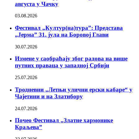
августа у Чачку
03.08.2026
Фестивал „Култур(на)тура”: Представа
„Јерма” 31. јула на Боровој Глави
30.07.2026
Измене у саобраћају због радова на више
путних праваца у западној Србији
25.07.2026
Тродневни „Летњи улични ерски кабаре“ у
Чајетини и на Златибору
24.07.2026
Почео Фестивал „Златне хармонике
Краљева”