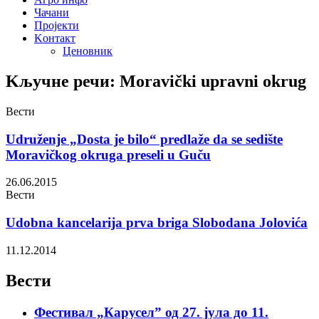
Чачани
Пројекти
Kонтакт
Ценовник
Kључне речи: Moravički upravni okrug
Вести
Udruženje „Dosta je bilo“ predlaže da se sedište
Moravičkog okruga preseli u Guču
26.06.2015
Вести
Udobna kancelarija prva briga Slobodana Jolovića
11.12.2014
Вести
Фестивал „Карусел” од 27. јула до 11.