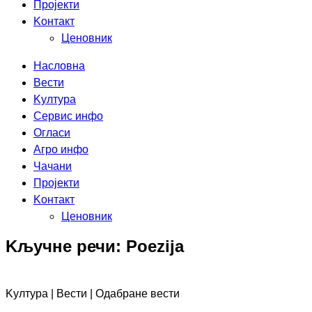
Пројекти
Kонтакт
Ценовник
Насловна
Вести
Kултура
Сервис инфо
Огласи
Агро инфо
Чачани
Пројекти
Kонтакт
Ценовник
Kључне речи: Poezija
Kултура | Вести | Одабране вести