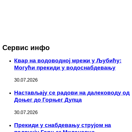
Сервис инфо
Квар на водоводној мрежи у Љубићу:
Могући прекиди у водоснабдевању
30.07.2026
Настављају се радови на далеководу од
Доњег до Горњег Дупца
30.07.2026
Прекиди у снабдевању струјом на