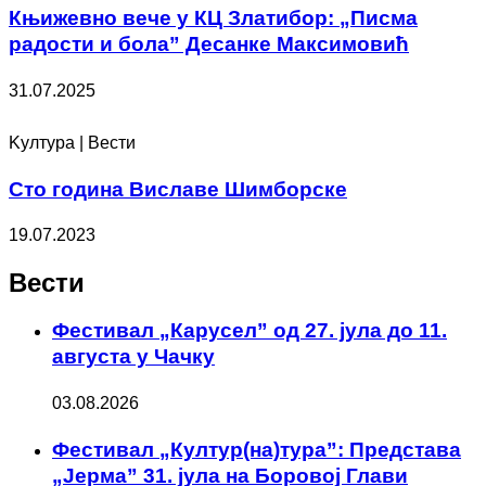
Књижевно вече у КЦ Златибор: „Писма
радости и бола” Десанке Максимовић
31.07.2025
Kултура | Вести
Сто година Виславе Шимборске
19.07.2023
Вести
Фестивал „Карусел” од 27. јула до 11.
августа у Чачку
03.08.2026
Фестивал „Култур(на)тура”: Представа
„Јерма” 31. јула на Боровој Глави