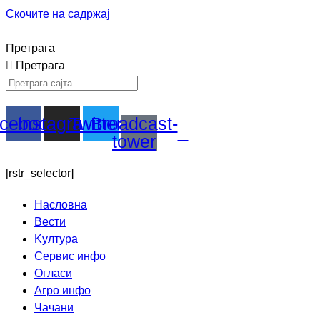
Скочите на садржај
Претрага
Претрага
cebook
Instagram
Twitter
Broadcast-
tower
[rstr_selector]
Насловна
Вести
Kултура
Сервис инфо
Огласи
Агро инфо
Чачани