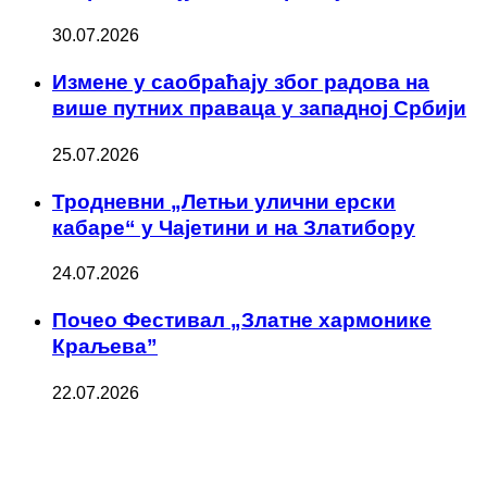
30.07.2026
Измене у саобраћају због радова на
више путних праваца у западној Србији
25.07.2026
Тродневни „Летњи улични ерски
кабаре“ у Чајетини и на Златибору
24.07.2026
Почео Фестивал „Златне хармонике
Краљева”
22.07.2026