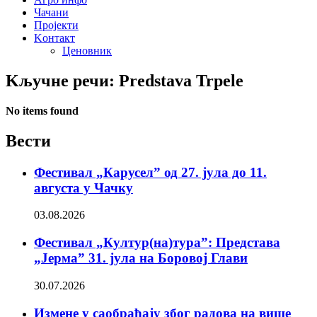
Чачани
Пројекти
Kонтакт
Ценовник
Kључне речи: Predstava Trpele
No items found
Вести
Фестивал „Карусел” од 27. јула до 11.
августа у Чачку
03.08.2026
Фестивал „Култур(на)тура”: Представа
„Јерма” 31. јула на Боровој Глави
30.07.2026
Измене у саобраћају због радова на више