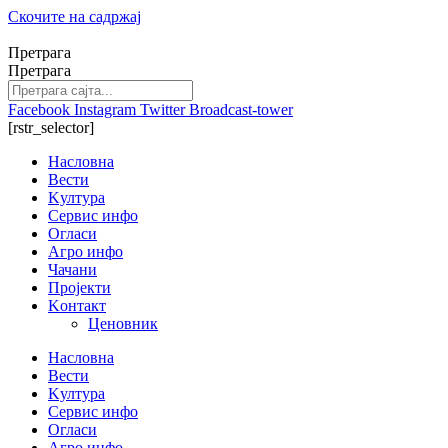
Скочите на садржај
Претрага
Претрага
Facebook
Instagram
Twitter
Broadcast-tower
[rstr_selector]
Насловна
Вести
Kултура
Сервис инфо
Огласи
Агро инфо
Чачани
Пројекти
Kонтакт
Ценовник
Насловна
Вести
Kултура
Сервис инфо
Огласи
Агро инфо