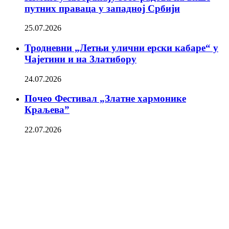
путних праваца у западној Србији
25.07.2026
Тродневни „Летњи улични ерски кабаре“ у
Чајетини и на Златибору
24.07.2026
Почео Фестивал „Златне хармонике
Краљева”
22.07.2026