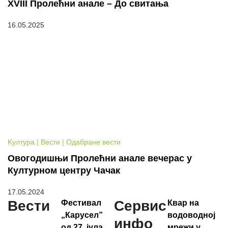
XVIII Пролећни анале – До свитања
16.05.2025
Kултура | Вести | Одабране вести
Овогодишњи Пролећни анале вечерас у
Културном центру Чачак
17.05.2024
Вести
Сервис
Фестивал
Квар на
„Карусел”
водоводној
инфо
од 27. јула
мрежи у