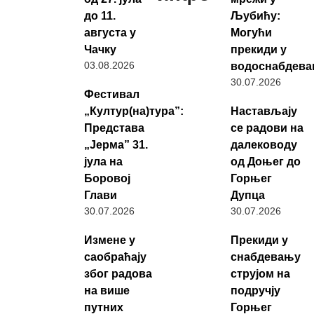
до 11.
Љубићу:
августа у
Могући
Чачку
прекиди у
03.08.2026
водоснабдев
30.07.2026
Фестивал
„Култур(на)тура”:
Настављају
Представа
се радови на
„Јерма” 31.
далеководу
јула на
од Доњег до
Боровој
Горњег
Глави
Дупца
30.07.2026
30.07.2026
Измене у
Прекиди у
саобраћају
снабдевању
због радова
струјом на
на више
подручју
путних
Горњег