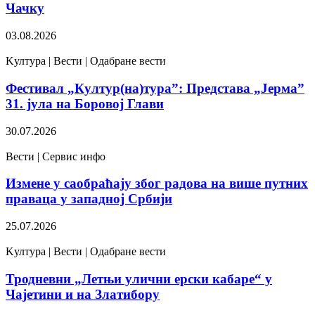
Чачку
03.08.2026
Kултура | Вести | Одабране вести
Фестивал „Култур(на)тура”: Представа „Јерма”
31. јула на Боровој Глави
30.07.2026
Вести | Сервис инфо
Измене у саобраћају због радова на више путних
праваца у западној Србији
25.07.2026
Kултура | Вести | Одабране вести
Тродневни „Летњи улични ерски кабаре“ у
Чајетини и на Златибору