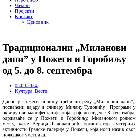
Чачани
Пројекти
Kонтакт
Ценовник
Традиционални „Миланови
дани” у Пожеги и Горобиљу
од 5. до 8. септембра
05.09.2024.
Kултура
,
Вести
Данас у Пожеги почињу трећи по реду „Миланови дани”,
посвећени вајару и сликару Милану Туцовићу. Програми у
оквиру ове манифестације, која траје до недеље 8. септембра,
одржаваће се у Пожеги и Горобиљу, Милановом родном
месту, каже Верица Радовановић, организатор културних
активности Градске галерије у Пожеги, која носи назив овог
пожешког уметника.