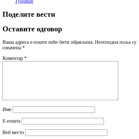
Туцовић
Поделите вести
Оставите одговор
Ваша адреса е-поште неће бити објављена.
Неопходна поља су
означена
*
Коментар
*
Име
Е-пошта
Веб место