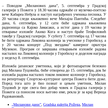
– Поводом „Миланових дана”, 5. септембра у Градској
галерији у Пожеги у 18.30 часова одржаће се музичко-поетско
вече Кабареа Небула и наступ награђених ученика песника. У
20 часова следи књижевно вече Михајла Пантића. Следећег
дана, 6. септембра, у 12 сати биће одржана књижевна
радионица са Кајоко Јамасаки, а истог дана у 19 часова је
отварање изложбе Акико Кога и наступ браће Теофиловић
такође у Градској галерији. У суботу 7. септембра од 17 часова
ће бити одржана Ликовна колонија за учеснике у Горобиљу, а
у 20 часова концерт „Под звездама” камерног оркестра
Музикон. Програм се завршава отварањем изложбе радова
насталих на Ликовној колонији у Горобиљу и доделом награда
у недељу 8. септембра.
Изложба јапанског уметника, који је фотоапаратом бележио
рад Милана Туцовића, биће отворена до 15. септембра, док ће
изложба радова насталих током ликовне колоније у Горобиљу,
на репертоару Спортско-културног центра Пожега бити дуже.
Поред тога што је био познат и цењен уметник, Милан
Туцовић је пре свега био добар човек и Градска галерија у
Пожеги са поносом носи његово име, рекла је за крај Верица
Радовановић.
„Миланови дани”
,
Gradska galerija Požega
,
Милан