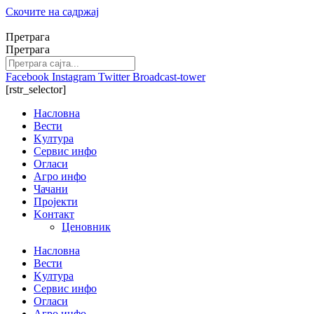
Скочите на садржај
Претрага
Претрага
Facebook
Instagram
Twitter
Broadcast-tower
[rstr_selector]
Насловна
Вести
Kултура
Сервис инфо
Огласи
Агро инфо
Чачани
Пројекти
Kонтакт
Ценовник
Насловна
Вести
Kултура
Сервис инфо
Огласи
Агро инфо