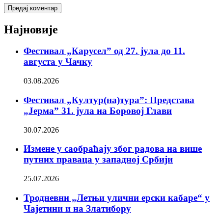
Најновије
Фестивал „Карусел” од 27. јула до 11.
августа у Чачку
03.08.2026
Фестивал „Култур(на)тура”: Представа
„Јерма” 31. јула на Боровој Глави
30.07.2026
Измене у саобраћају због радова на више
путних праваца у западној Србији
25.07.2026
Тродневни „Летњи улични ерски кабаре“ у
Чајетини и на Златибору