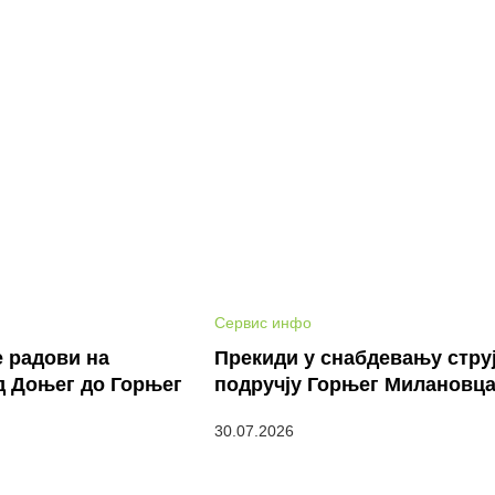
Сервис инфо
е радови на
Прекиди у снабдевању стру
д Доњег до Горњег
подручју Горњег Милановц
30.07.2026