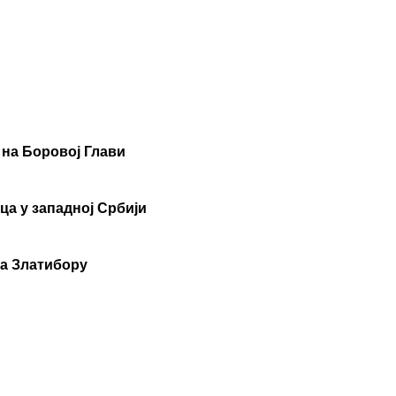
 на Боровој Глави
ца у западној Србији
на Златибору