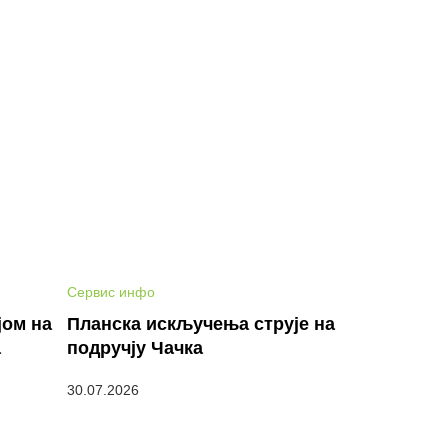
Сервис инфо
јом на
Планска искључења струје на
а
подручју Чачка
30.07.2026