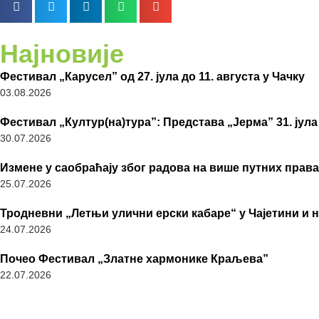
Најновије
Фестивал „Карусел” од 27. јула до 11. августа у Чачку
03.08.2026
Фестивал „Култур(на)тура”: Представа „Јерма” 31. јула
30.07.2026
Измене у саобраћају због радова на више путних права
25.07.2026
Тродневни „Летњи улични ерски кабаре“ у Чајетини и 
24.07.2026
Почео Фестивал „Златне хармонике Краљева”
22.07.2026