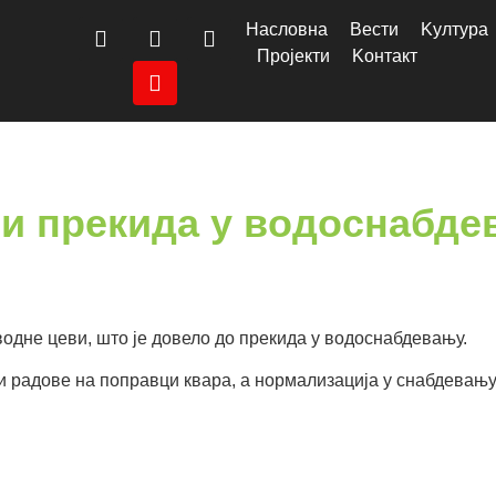
Насловна
Вести
Kултура
Пројекти
Kонтакт
ији прекида у водоснабд
одне цеви, што је довело до прекида у водоснабдевању.
 радове на поправци квара, а нормализација у снабдевању 