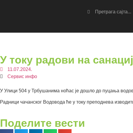
У току радови на санац
11.07.2024.
Сервис инфо
У Улици 504 у Трбушанима ноћас је дошло до пуцања водов
Радници чачанског Водовода ће у току преподнева изводити
Поделите вести