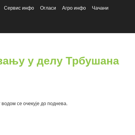
Сервис инфо
Огласи
Агро инфо
Чачани
евању у делу Трбушана
водом се очекује до поднева.