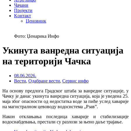
Чачани
Пројекти
Kонтакт
Ценовник
Фото: Џенарика Инфо
Укинута ванредна ситуација
на територији Чачка
08.06.2026.
Вести
,
Одабране вести
,
Сервис инфо
На основу предлога Градског штаба за ванредне ситуације, у
Чачку је данас укинута ванредна ситуација, која је уведена 25.
маја због опасности од недостатка воде за пиће услед хаварије
на магистралном цевоводу водосистема „Рзав”.
Након отклањања последица хаварије и стабилизације
водоснабдевања, престали су разлози за њено даље трајање.