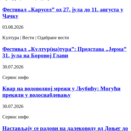
Фестивал „Карусел” од 27. јула до 11. августа у
Чачку
03.08.2026
Kултура | Вести | Одабране вести
Фестивал „Култур(на)тура”: Представа „Јерма”
31. јула на Боровој Глави
30.07.2026
Сервис инфо
Квар на водоводној мрежи у Љубићу: Могући
прекиди у водоснабдевању
30.07.2026
Сервис инфо
Настављају се радови на далеководу од Доњег до