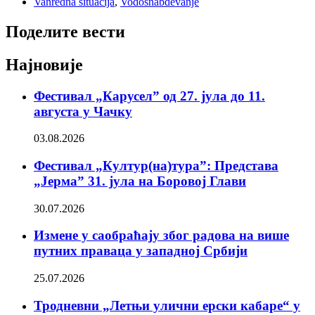
Vanredna situacija
,
Vodosnabdevanje
Поделите вести
Најновије
Фестивал „Карусел” од 27. јула до 11.
августа у Чачку
03.08.2026
Фестивал „Култур(на)тура”: Представа
„Јерма” 31. јула на Боровој Глави
30.07.2026
Измене у саобраћају због радова на више
путних праваца у западној Србији
25.07.2026
Тродневни „Летњи улични ерски кабаре“ у