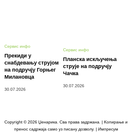
Сервис инфо
Сервис инфо
Прекиди у
Планска искључења
снабдевању струјом
струје на подручју
на подручју Горњег
Чачка
Милановца
30.07.2026
30.07.2026
Copyright © 2026 Џенарика. Сва права задржана. | Kопирање и
пренос садржаја само уз писану дозволу. | Импресум