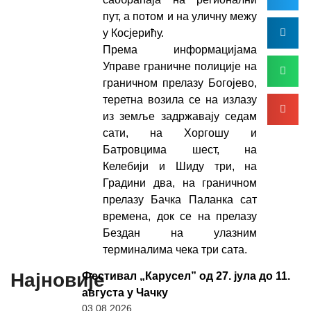
пут, а потом и на уличну межу
у Косјерићу.
Према информацијама
Управе граничне полиције на
граничном прелазу Богојево,
теретна возила се на излазу
из земље задржавају седам
сати, на Хоргошу и
Батровцима шест, на
Келебији и Шиду три, на
Градини два, на граничном
прелазу Бачка Паланка сат
времена, док се на прелазу
Бездан на улазним
терминалима чека три сата.
Најновије
Фестивал „Карусел” од 27. јула до 11.
августа у Чачку
03.08.2026