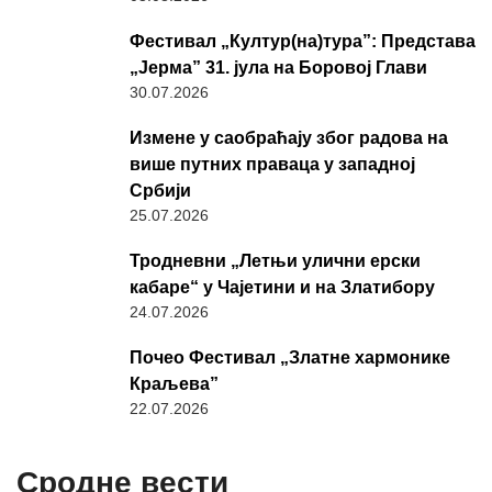
Фестивал „Култур(на)тура”: Представа
„Јерма” 31. јула на Боровој Глави
30.07.2026
Измене у саобраћају због радова на
више путних праваца у западној
Србији
25.07.2026
Тродневни „Летњи улични ерски
кабаре“ у Чајетини и на Златибору
24.07.2026
Почео Фестивал „Златне хармонике
Краљева”
22.07.2026
Сродне вести