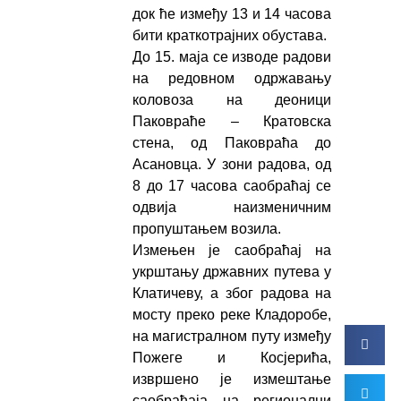
док ће између 13 и 14 часова
бити краткотрајних обустава.
До 15. маја се изводе радови
на редовном одржавању
коловоза на деоници
Паковраће – Кратовска
стена, од Паковраћа до
Асановца. У зони радова, од
8 до 17 часова саобраћај се
одвија наизменичним
пропуштањем возила.
Измењен је саобраћај на
укрштању државних путева у
Клатичеву, а због радова на
мосту преко реке Кладоробе,
на магистралном путу између
Пожеге и Косјерића,
извршено је измештање
саобраћаја на регионални