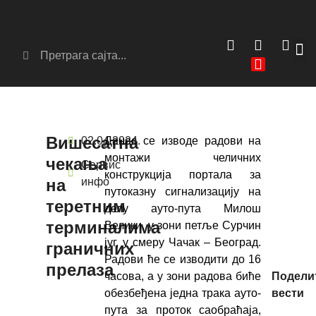
Вишесатна
02.04.2024.
Данас се изводе радови на
монтажи челичних
чекања
Сервис
конструкција портала за
на
инфо
путоказну сигнализацију на
теретним
делу ауто-пута Милош
терминалима
Велики, у зони петље Сурчин
југ, у смеру Чачак – Београд.
граничних
Радови ће се изводити до 16
прелаза
Подели
часова, а у зони радова биће
вести
обезбеђена једна трака ауто-
пута за проток саобраћаја,