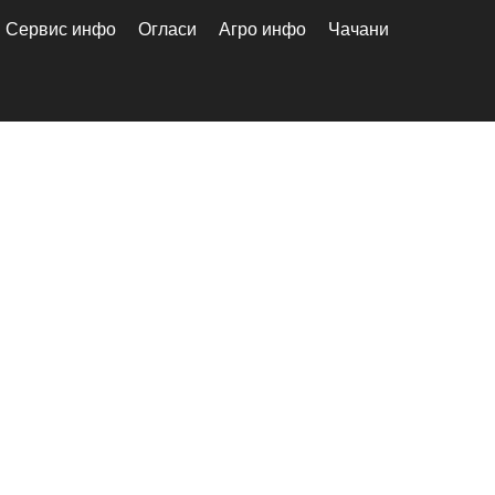
Сервис инфо
Огласи
Агро инфо
Чачани