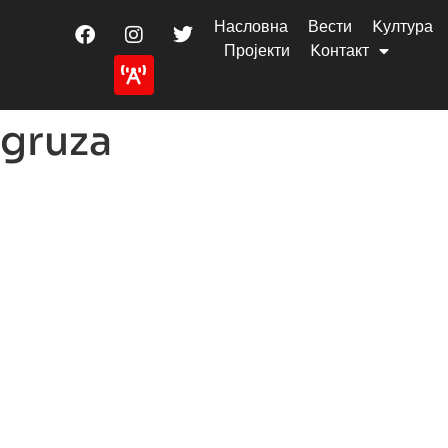
Насловна
Вести
Kултура
Пројекти
Kонтакт
gruza