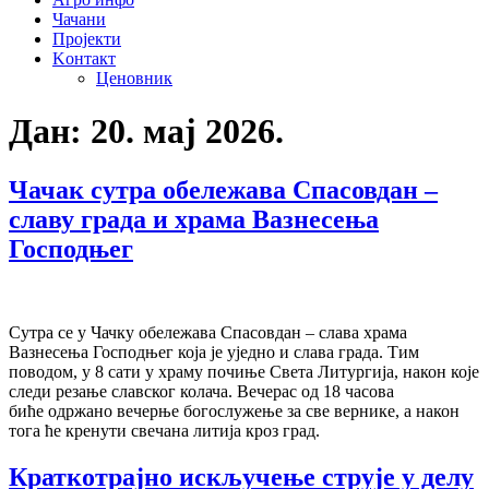
Чачани
Пројекти
Kонтакт
Ценовник
Дан:
20. мај 2026.
Чачак сутра обележава Спасовдан –
славу града и храма Вазнесења
Господњег
Сутра се у Чачку обележава Спасовдан – слава храма
Вазнесења Господњег која је уједно и слава града. Тим
поводом, у 8 сати у храму почиње Света Литургија, након које
следи резање славског колача. Вечерас од 18 часова
биће одржано вечерње богослужење за све вернике, а након
тога ће кренути свечана литија кроз град.
Краткотрајно искључење струје у делу