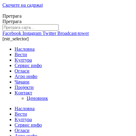
Скочите на садржај
Претрага
Претрага
Facebook
Instagram
Twitter
Broadcast-tower
[rstr_selector]
Насловна
Вести
Kултура
Сервис инфо
Огласи
Агро инфо
Чачани
Пројекти
Kонтакт
Ценовник
Насловна
Вести
Kултура
Сервис инфо
Огласи
Агро инфо