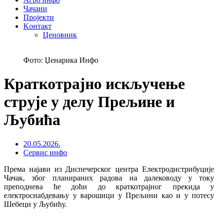
Чачани
Пројекти
Kонтакт
Ценовник
Фото: Џенарика Инфо
Краткотрајно искључење
струје у делу Прељине и
Љубића
20.05.2026.
Сервис инфо
Према најави из Диспечерског центра Електродистрибуције
Чачак, због планираних радова на далеководу у току
преподнева ће доћи до краткотрајног прекида у
електроснабдевању у варошици у Прељини као и у потесу
Шебеци у Љубићу.