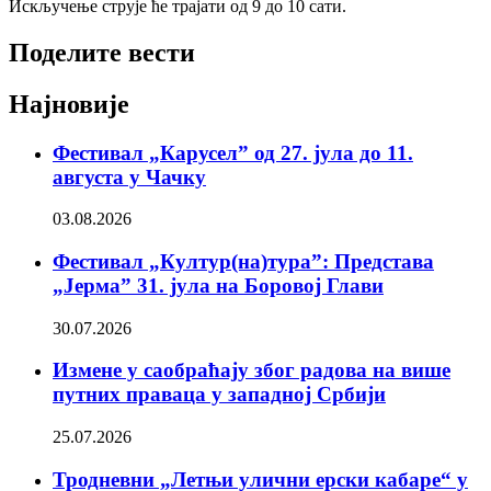
Искључење струје ће трајати од 9 до 10 сати.
Поделите вести
Најновије
Фестивал „Карусел” од 27. јула до 11.
августа у Чачку
03.08.2026
Фестивал „Култур(на)тура”: Представа
„Јерма” 31. јула на Боровој Глави
30.07.2026
Измене у саобраћају због радова на више
путних праваца у западној Србији
25.07.2026
Тродневни „Летњи улични ерски кабаре“ у