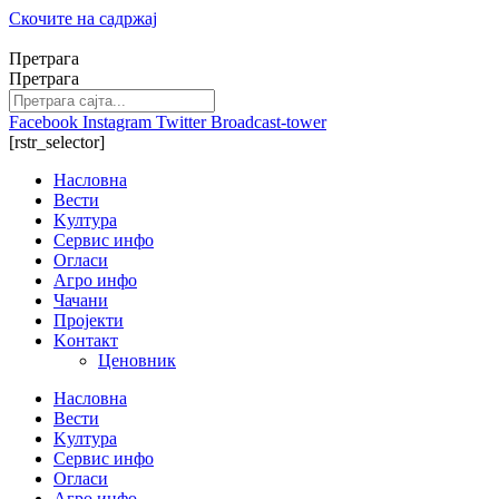
Скочите на садржај
Претрага
Претрага
Facebook
Instagram
Twitter
Broadcast-tower
[rstr_selector]
Насловна
Вести
Kултура
Сервис инфо
Огласи
Агро инфо
Чачани
Пројекти
Kонтакт
Ценовник
Насловна
Вести
Kултура
Сервис инфо
Огласи
Агро инфо