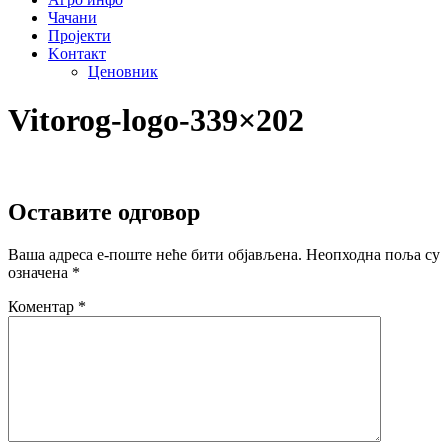
Чачани
Пројекти
Kонтакт
Ценовник
Vitorog-logo-339×202
Оставите одговор
Ваша адреса е-поште неће бити објављена.
Неопходна поља су
означена
*
Коментар
*