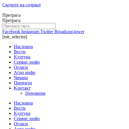
Скочите на садржај
Претрага
Претрага
Facebook
Instagram
Twitter
Broadcast-tower
[rstr_selector]
Насловна
Вести
Kултура
Сервис инфо
Огласи
Агро инфо
Чачани
Пројекти
Kонтакт
Ценовник
Насловна
Вести
Kултура
Сервис инфо
Огласи
Агро инфо