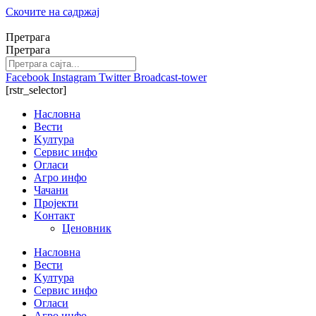
Скочите на садржај
Претрага
Претрага
Facebook
Instagram
Twitter
Broadcast-tower
[rstr_selector]
Насловна
Вести
Kултура
Сервис инфо
Огласи
Агро инфо
Чачани
Пројекти
Kонтакт
Ценовник
Насловна
Вести
Kултура
Сервис инфо
Огласи
Агро инфо