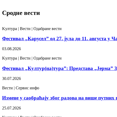
Сродне вести
Kултура | Вести | Одабране вести
Фестивал „Карусел” од 27. јула до 11. августа у Ч
03.08.2026
Kултура | Вести | Одабране вести
Фестивал „Култур(на)тура”: Представа „Јерма” 31
30.07.2026
Вести | Сервис инфо
Измене у саобраћају због радова на више путних 
25.07.2026