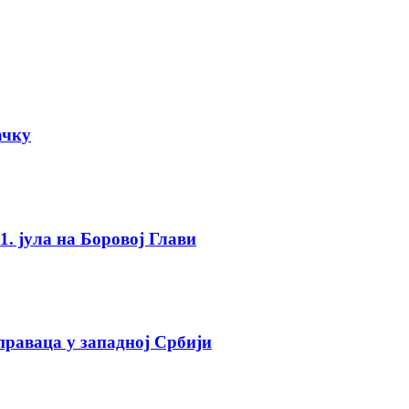
ачку
. јула на Боровој Глави
праваца у западној Србији