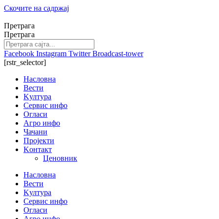
Скочите на садржај
Претрага
Претрага
Facebook
Instagram
Twitter
Broadcast-tower
[rstr_selector]
Насловна
Вести
Kултура
Сервис инфо
Огласи
Агро инфо
Чачани
Пројекти
Kонтакт
Ценовник
Насловна
Вести
Kултура
Сервис инфо
Огласи
Агро инфо