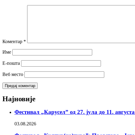
Коментар
*
Име
Е-пошта
Веб место
Најновије
Фестивал „Карусел” од 27. јула до 11. август
03.08.2026