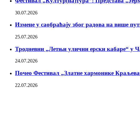
Фестивал „Култур(на)тура”: Представа „Јерм
30.07.2026
Измене у саобраћају због радова на више пу
25.07.2026
Тродневни „Летњи улични ерски кабаре“ у Ч
24.07.2026
Почео Фестивал „Златне хармонике Краљева
22.07.2026