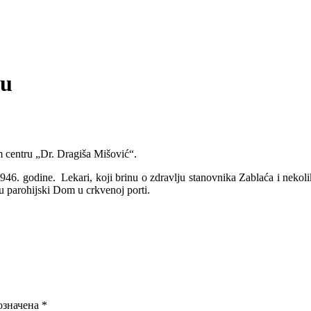
ću
 centru „Dr. Dragiša Mišović“.
. godine. Lekari, koji brinu o zdravlju stanovnika Zablaća i nekoliko
 u parohijski Dom u crkvenoj porti.
означена
*