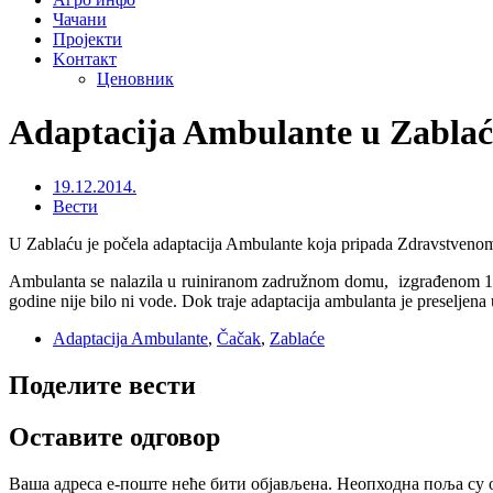
Чачани
Пројекти
Kонтакт
Ценовник
Adaptacija Ambulante u Zabla
19.12.2014.
Вести
U Zablaću je počela adaptacija Ambulante koja pripada Zdravstvenom
Ambulanta se nalazila u ruiniranom zadružnom domu, izgrađenom 1946
godine nije bilo ni vode. Dok traje adaptacija ambulanta je preseljena
Adaptacija Ambulante
,
Čačak
,
Zablaće
Поделите вести
Оставите одговор
Ваша адреса е-поште неће бити објављена.
Неопходна поља су 