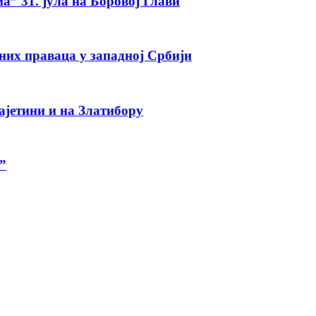
а” 31. јула на Боровој Глави
тних праваца у западној Србији
ајетини и на Златибору
”