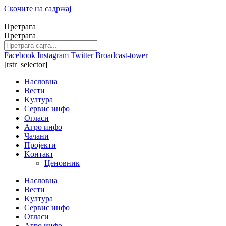
Скочите на садржај
Претрага
Претрага
Facebook
Instagram
Twitter
Broadcast-tower
[rstr_selector]
Насловна
Вести
Kултура
Сервис инфо
Огласи
Агро инфо
Чачани
Пројекти
Kонтакт
Ценовник
Насловна
Вести
Kултура
Сервис инфо
Огласи
Агро инфо