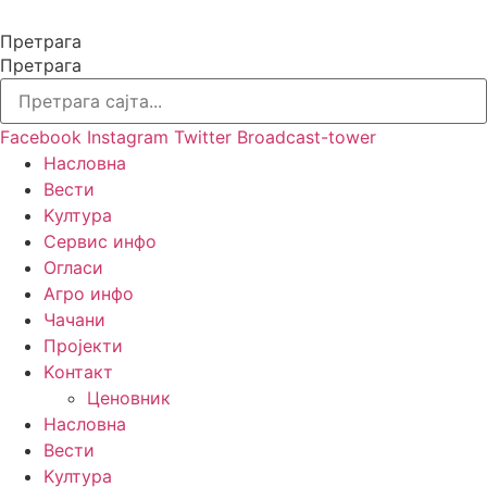
Скочите
на
Претрага
садржај
Претрага
Facebook
Instagram
Twitter
Broadcast-tower
Насловна
Вести
Kултура
Сервис инфо
Огласи
Агро инфо
Чачани
Пројекти
Kонтакт
Ценовник
Насловна
Вести
Kултура