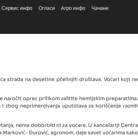
Сервис инфо
Огласи
Агро инфо
Чачани
 strada na desetine pčelinjih društava. Voćari koji ne
uje naročit oprez prilikom zaštite hemijskim preparatima.
i zbog neprimenjivanja uputstava za korišćenje raznih
tanja, nema doborbiti ni za voćare. U kancelariji Centra
na Marković- Đurović, agronom, daje savet voćarima kako