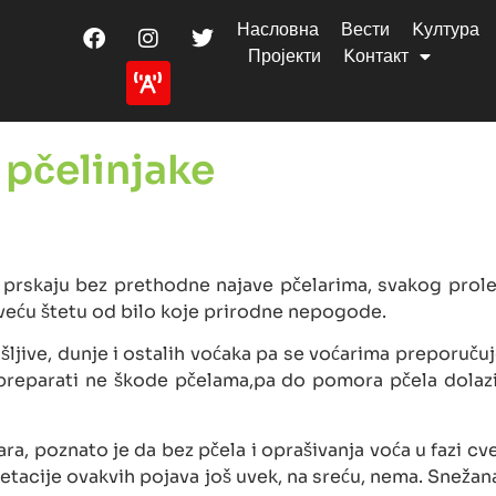
Насловна
Вести
Kултура
Пројекти
Kонтакт
 pčelinjake
prskaju bez prethodne najave pčelarima, svakog proleća
veću štetu od bilo koje prirodne nepogode.
e, šljive, dunje i ostalih voćaka pa se voćarima preporuč
preparati ne škode pčelama,pa do pomora pčela dolazi 
a, poznato je da bez pčela i oprašivanja voća u fazi cve
getacije ovakvih pojava još uvek, na sreću, nema. Sneža