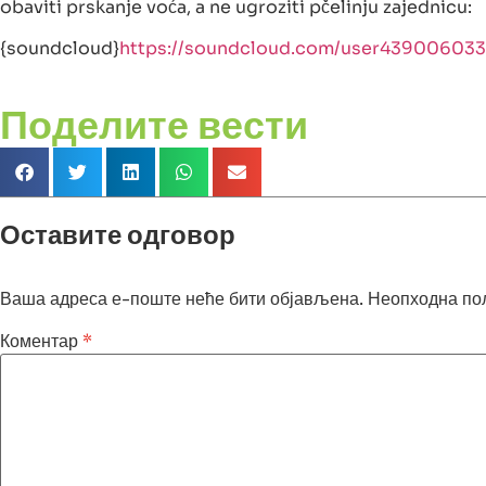
obaviti prskanje voća, a ne ugroziti pčelinju zajednicu:
{soundcloud}
https://soundcloud.com/user439006033
Поделите вести
Оставите одговор
Ваша адреса е-поште неће бити објављена.
Неопходна по
Коментар
*