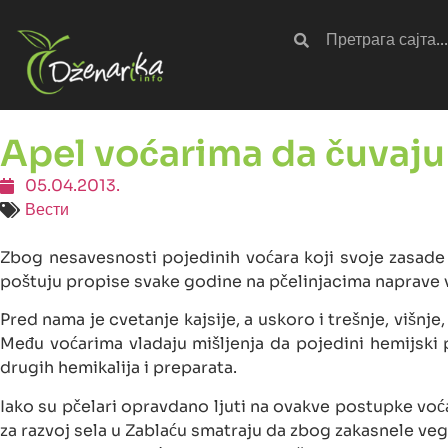
Apel voćarima da čuvaju
05.04.2013.
Вести
Zbog nesavesnosti pojedinih voćara koji svoje zasade 
poštuju propise svake godine na pčelinjacima naprave 
Pred nama je cvetanje kajsije, a uskoro i trešnje, višnj
Među voćarima vladaju mišljenja da pojedini hemijski 
drugih hemikalija i preparata.
Iako su pčelari opravdano ljuti na ovakve postupke voćar
za razvoj sela u Zablaću smatraju da zbog zakasnele ve