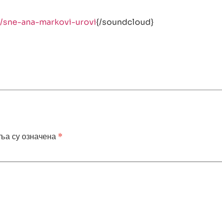
/sne-ana-markovi-urovi
{/soundcloud}
ља су означена
*