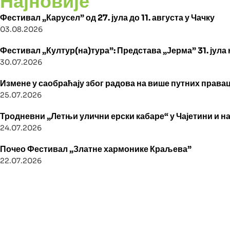
Најновије
Фестивал „Карусел” од 27. јула до 11. августа у Чачку
03.08.2026
Фестивал „Култур(на)тура”: Представа „Јерма” 31. јула
30.07.2026
Измене у саобраћају због радова на више путних правац
25.07.2026
Тродневни „Летњи улични ерски кабаре“ у Чајетини и н
24.07.2026
Почео Фестивал „Златне хармонике Краљева”
22.07.2026