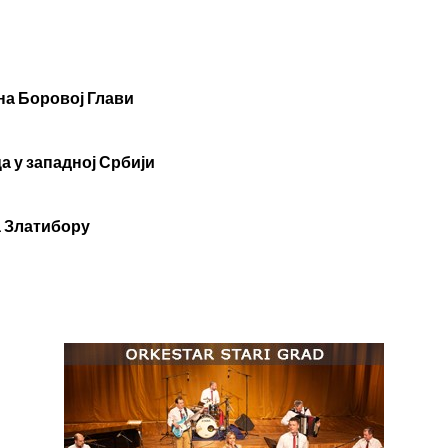
 на Боровој Глави
а у западној Србији
а Златибору