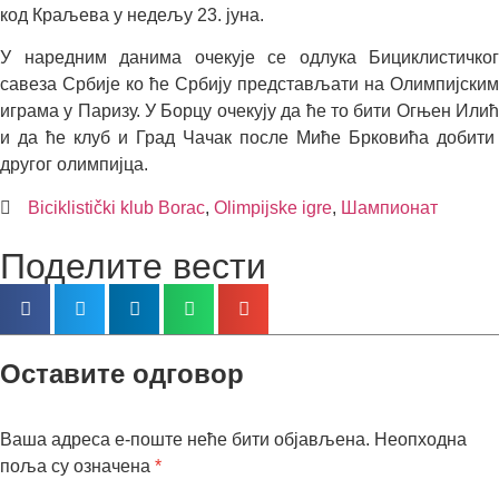
код Краљева у недељу 23. јуна.
У наредним данима очекује се одлука Бициклистичког
савеза Србије ко ће Србију представљати на Олимпијским
играма у Паризу. У Борцу очекују да ће то бити Огњен Илић
и да ће клуб и Град Чачак после Миће Брковића добити
другог олимпијца.
Biciklistički klub Borac
,
Olimpijske igre
,
Шампионат
Поделите вести
Оставите одговор
Ваша адреса е-поште неће бити објављена.
Неопходна
поља су означена
*