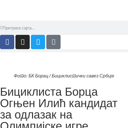
Фото: БК Борац / Бициклистички савез Србије
Бициклиста Борца
Огњен Илић кандидат
за одлазак на
Олимпијске игре