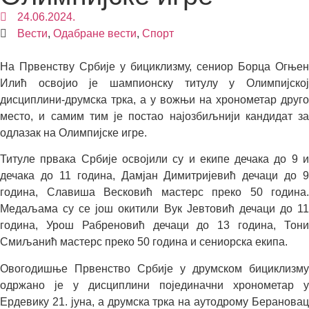
24.06.2024.
Вести
,
Одабране вести
,
Спорт
На Првенству Србије у бициклизму, сениор Борца Огњен
Илић освојио је шампионску титулу у Олимпијској
дисциплини-друмска трка, а у вожњи на хронометар друго
место, и самим тим је постао најозбиљнији кандидат за
одлазак на Олимпијске игре.
Титуле првака Србије освојили су и екипе дечака до 9 и
дечака до 11 година, Дамјан Димитријевић дечаци до 9
година, Славиша Весковић мастерс преко 50 година.
Медаљама су се још окитили Вук Јевтовић дечаци до 11
година, Урош Рабреновић дечаци до 13 година, Тони
Смиљанић мастерс преко 50 година и сениорска екипа.
Овогодишње Првенство Србије у друмском бициклизму
одржано је у дисциплини појединачни хронометар у
Ердевику 21. јуна, а друмска трка на аутодрому Берановац