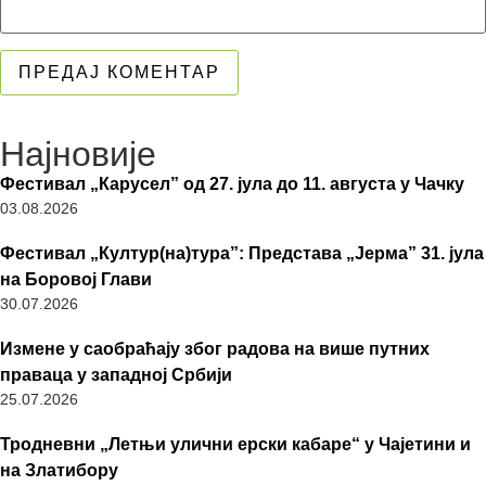
Најновије
Фестивал „Карусел” од 27. јула до 11. августа у Чачку
03.08.2026
Фестивал „Култур(на)тура”: Представа „Јерма” 31. јула
на Боровој Глави
30.07.2026
Измене у саобраћају због радова на више путних
праваца у западној Србији
25.07.2026
Тродневни „Летњи улични ерски кабаре“ у Чајетини и
на Златибору