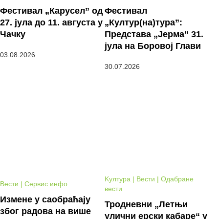
Фестивал „Карусел” од
Фестивал
27. јула до 11. августа у
„Култур(на)тура”:
Чачку
Представа „Јерма” 31.
јула на Боровој Глави
03.08.2026
30.07.2026
Kултура | Вести | Одабране
Вести | Сервис инфо
вести
Измене у саобраћају
Тродневни „Летњи
због радова на више
улични ерски кабаре“ у