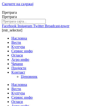
Скочите на садржај
Претрага
Претрага
Facebook
Instagram
Twitter
Broadcast-tower
[rstr_selector]
Насловна
Вести
Kултура
Сервис инфо
Огласи
Агро инфо
Чачани
Пројекти
Kонтакт
Ценовник
Насловна
Вести
Kултура
Сервис инфо
Огласи
Агро инфо