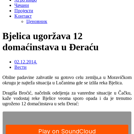
Чачани
Пројекти
Kонтакт
Ценовник
Bjelica ugoržava 12
domaćinstava u Đeraću
02.12.2014.
Вести
Obilne padavine zahvatile su gotovo celu zemlju,a u Moravičkom
okrugu je najteža situacija u Lučanima gde se izlila reka Bjelica.
Dragiša Broćić, načelnik odeljenja za vanredne situacije u Čačku,
kaže vodostaj reke Bjelice veoma sporo opada i da je trenutno
ugroženo 12 domaćinstava u selu Đerać: