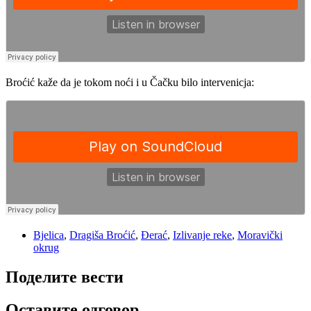
Broćić kaže da je tokom noći i u Čačku bilo intervenicja:
Bjelica
,
Dragiša Broćić
,
Đerać
,
Izlivanje reke
,
Moravički
okrug
Поделите вести
Оставите одговор