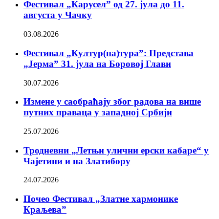
Фестивал „Карусел” од 27. јула до 11.
августа у Чачку
03.08.2026
Фестивал „Култур(на)тура”: Представа
„Јерма” 31. јула на Боровој Глави
30.07.2026
Измене у саобраћају због радова на више
путних праваца у западној Србији
25.07.2026
Тродневни „Летњи улични ерски кабаре“ у
Чајетини и на Златибору
24.07.2026
Почео Фестивал „Златне хармонике
Краљева”