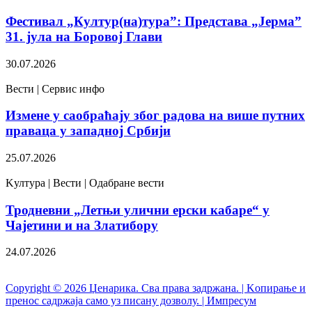
Фестивал „Култур(на)тура”: Представа „Јерма”
31. јула на Боровој Глави
30.07.2026
Вести | Сервис инфо
Измене у саобраћају због радова на више путних
праваца у западној Србији
25.07.2026
Kултура | Вести | Одабране вести
Тродневни „Летњи улични ерски кабаре“ у
Чајетини и на Златибору
24.07.2026
Copyright © 2026 Џенарика. Сва права задржана. | Kопирање и
пренос садржаја само уз писану дозволу. | Импресум