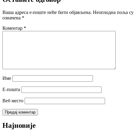
Ваша адреса е-поште неће бити објављена.
Неопходна поља су
означена
*
Коментар
*
Име
Е-пошта
Веб место
Најновије