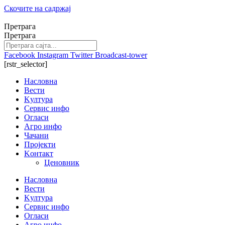
Скочите на садржај
Претрага
Претрага
Facebook
Instagram
Twitter
Broadcast-tower
[rstr_selector]
Насловна
Вести
Kултура
Сервис инфо
Огласи
Агро инфо
Чачани
Пројекти
Kонтакт
Ценовник
Насловна
Вести
Kултура
Сервис инфо
Огласи
Агро инфо