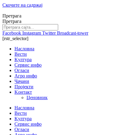
Скочите на садржај
Претрага
Претрага
Facebook
Instagram
Twitter
Broadcast-tower
[rstr_selector]
Насловна
Вести
Kултура
Сервис инфо
Огласи
Агро инфо
Чачани
Пројекти
Kонтакт
Ценовник
Насловна
Вести
Kултура
Сервис инфо
Огласи
Агро инфо