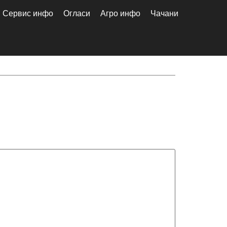
Сервис инфо
Огласи
Агро инфо
Чачани