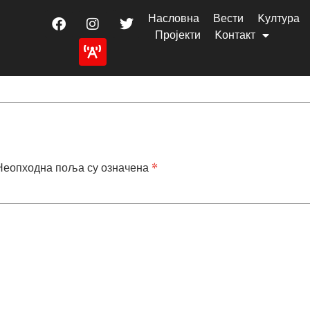
Насловна
Вести
Kултура
Пројекти
Kонтакт
Неопходна поља су означена
*