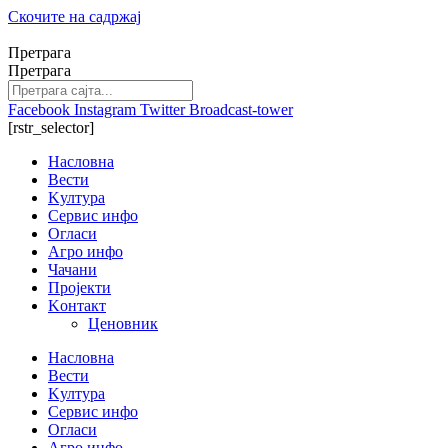
Скочите на садржај
Претрага
Претрага
Facebook
Instagram
Twitter
Broadcast-tower
[rstr_selector]
Насловна
Вести
Kултура
Сервис инфо
Огласи
Агро инфо
Чачани
Пројекти
Kонтакт
Ценовник
Насловна
Вести
Kултура
Сервис инфо
Огласи
Агро инфо