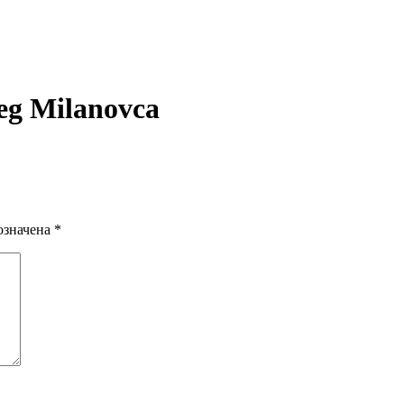
eg Milanovca
означена
*