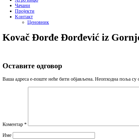
Чачани
Пројекти
Kонтакт
Ценовник
Kovač Đorđe Đorđević iz Gornj
Оставите одговор
Ваша адреса е-поште неће бити објављена.
Неопходна поља су 
Коментар
*
Име