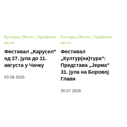
Kултура | Вести | Одабране
Kултура | Вести | Одабране
вести
вести
Фестивал „Карусел”
Фестивал
од 27. јула до 11.
„Култур(на)тура”:
августа у Чачку
Представа „Јерма”
31. јула на Боровој
03.08.2026
Глави
30.07.2026