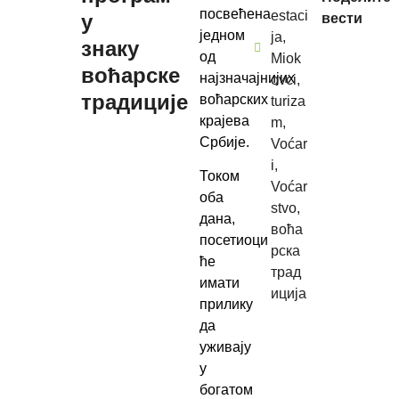
посвећена
estaci
у
вести
једном
ja
,
знаку
од
Miok
воћарске
најзначајнијих
ovci
,
традиције
воћарских
turiza
крајева
m
,
Србије.
Voćar
i
,
Током
Voćar
оба
stvo
,
дана,
воћа
посетиоци
рска
ће
трад
имати
иција
прилику
да
уживају
у
богатом