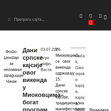
Сер
Аг
Дани
03.07.2026.
У
Фото:
Миоковцима
Čača
српске
Центар
Агро
се овог
k
,
за
кајсије
инфо
,
викенда
Dani
неговање
Вести
овог
одржавају
srpsk
традиције
викенда
15.
e
Чачак
Дани
kajsij
у
српске
e
,
Миоковцима–
кајсије,
kajsij
богат
традиционална
a
,
програм
манифестација
Manif
Поделите