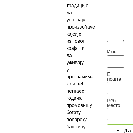
традиције
да
упознају
произвођаче
кајсије
из овог
краја и
Име
да
уживају
у
Е-
програмима
пошта
који већ
петнаест
година
Веб
место
промовишу
богату
воћарску
баштину