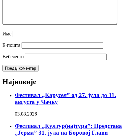
Име
Е-пошта
Веб место
Најновије
Фестивал „Карусел” од 27. јула до 11.
августа у Чачку
03.08.2026
Фестивал „Култур(на)тура”: Представа
„Јерма” 31. јула на Боровој Глави