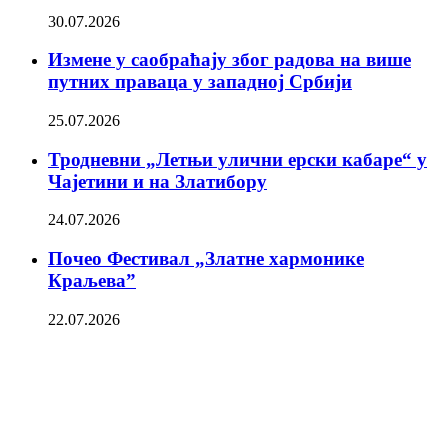
30.07.2026
Измене у саобраћају због радова на више
путних праваца у западној Србији
25.07.2026
Тродневни „Летњи улични ерски кабаре“ у
Чајетини и на Златибору
24.07.2026
Почео Фестивал „Златне хармонике
Краљева”
22.07.2026