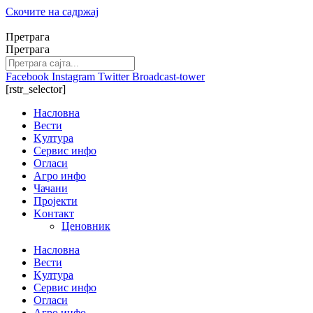
Скочите на садржај
Претрага
Претрага
Facebook
Instagram
Twitter
Broadcast-tower
[rstr_selector]
Насловна
Вести
Kултура
Сервис инфо
Огласи
Агро инфо
Чачани
Пројекти
Kонтакт
Ценовник
Насловна
Вести
Kултура
Сервис инфо
Огласи
Агро инфо