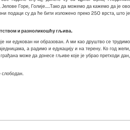
 Јелове Горе, Голије….Тако да можемо да кажемо да је ово
рни подаци су да ће бити изложено преко 250 врста, што је
гатством и разноликошћу гљива.
ије ни едукован ни образован. А ми као друштво се трудимо
једницама, а радимо и едукацију и на терену. Ко год жели,
грађана може да донесе гљиве које је убрао претходи дан,
е слободан.