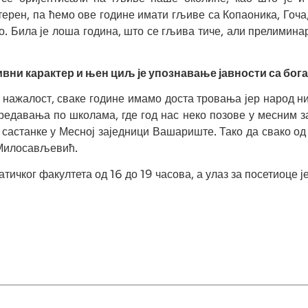
рен, па ћемо ове године имати гљиве са Копаоника, Гоча,
о. Била је лоша година, што се гљива тиче, али прелимина
ивни карактер и њен циљ је упознавање јавности са бо
а, нажалост, сваке године имамо доста тровања јер народ н
редавања по школама, где год нас неко позове у месним за
астанке у Месној заједници Вашариште. Тако да свако од 
 Милосављевић.
ичког факултета од 16 до 19 часова, а улаз за посетиоце ј