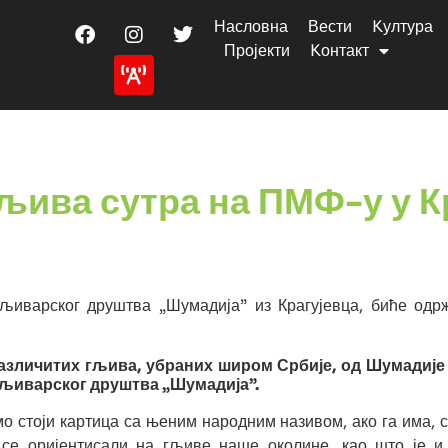
Насловна
Вести
Kултура
Пројекти
Kонтакт
љива сутра на ПМФ-у у К
Гљиварског друштва „Шумадија” из Крагујевца, биће од
зличитих гљива, убраних широм Србије, од Шумадије д
Гљиварског друштва „Шумадија”.
мо стоји картица са њеним народним називом, ако га има, 
 се оријентисали на гљиве наше околине, као што је и 