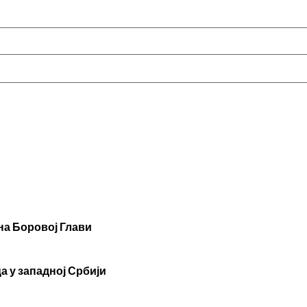
 на Боровој Глави
а у западној Србији