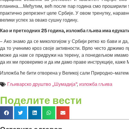
планина….Међутим, већ после пар година смо проширили те
практично репрезент целе Србије. У овом тренутку, наравн
велики успех за овако сушну годину.
Као и претходних 25 година, изложба гљива има едукат
– Ако знамо да се микологијом у Србији ретко ко бави и д
да то учинимо кроз своје активности. Врло често држимо п
може да нам се придружи на терену, а понедељком имамо с
да их ми проверимо и да им дамо праве инструкције, каже
Изложба ће бити отворена у Великој сали Природно-математ
Гљиварско друштво „Шумадија”
,
изложба гљива
Поделите вести