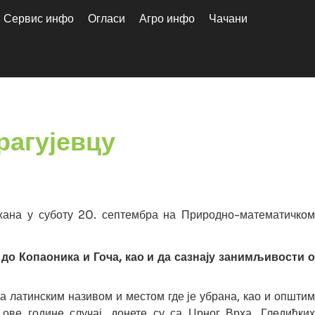
Сервис инфо
Огласи
Агро инфо
Чачани
рагујевцу
ржана у суботу 20. септембра на Природно-математичком
о Копаоника и Гоча, као и да сазнају занимљивости о
са латинским називом и местом где је убрана, као и општим
ове године случај, донете су са Црног Врха, Гледићких