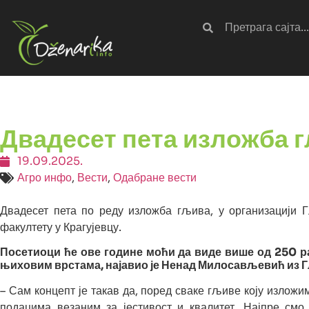
Двадесет пета изложба г
19.09.2025.
Агро инфо
,
Вести
,
Одабране вести
Двадесет пета по реду изложба гљива, у организацији 
факултету у Крагујевцу.
Посетиоци ће ове године моћи да виде више од 250 ра
њиховим врстама, најавио је Ненад Милосављевић из 
– Сам концепт је такав да, поред сваке гљиве коју изложи
подацима везаним за јестивост и квалитет. Најпре смо