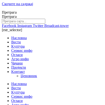
Скочите на садржај
Претрага
Претрага
Facebook
Instagram
Twitter
Broadcast-tower
[rstr_selector]
Насловна
Вести
Kултура
Сервис инфо
Огласи
Агро инфо
Чачани
Пројекти
Kонтакт
Ценовник
Насловна
Вести
Kултура
Сервис инфо
Огласи
Агро инфо