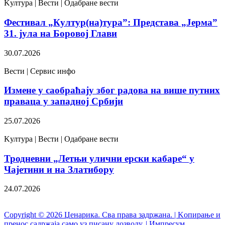
Kултура | Вести | Одабране вести
Фестивал „Култур(на)тура”: Представа „Јерма”
31. јула на Боровој Глави
30.07.2026
Вести | Сервис инфо
Измене у саобраћају због радова на више путних
праваца у западној Србији
25.07.2026
Kултура | Вести | Одабране вести
Тродневни „Летњи улични ерски кабаре“ у
Чајетини и на Златибору
24.07.2026
Copyright © 2026 Џенарика. Сва права задржана. | Kопирање и
пренос садржаја само уз писану дозволу. | Импресум