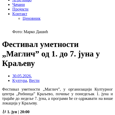
Чачани
Пројекти
Kонтакт
Ценовник
Фото: Марко Дашић
Фестивал уметности
„Маглич” од 1. до 7. јуна у
Краљеву
30.05.2026.
Kултура
,
Вести
Фестивал уметности „Маглич”, у организацији Културног
центра „Рибница” Краљево, почиње у понедељак 1. јуна и
трајаће до недеље 7. јуна, а програми ће се одржавати на више
локација у Краљеву.
🎻
1. јун | 20:00