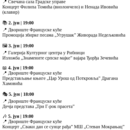
📍 Свечана сала Градске управе
Концерт Филипа Томића (виолончело) и Ненада Ивовића
(клавир)
📚
2. јун | 19:00
📍 Двориште Француске куће
Промоција збирке песама „Угрушак” Живорада Недељковића
🖼️
3. јун | 19:00
📍 Галерија Културног центра у Рибници
Изложба „Знамените српске мајке” вајара Ђорђа Зечевића
📖
4. јун | 19:00
📍 Двориште Француске куће
Представљање књиге „Цар Урош од Поткровља” Драгана
Хамовића
🎭
5. јун | 18:00
📍 Двориште Француске куће
Дечја представа „Три Г-рок прасета”
🎶
5. јун | 19:00
📍 Двориште Француске куће
Концерт „Сваки дан се сунце рађа” МШ „Стеван Мокрањац”