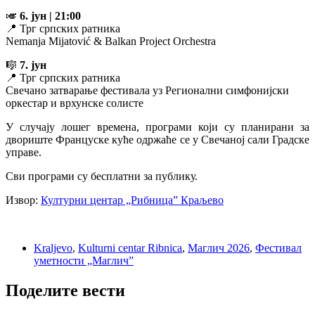
🎺
6. јун | 21:00
📍 Трг српских ратника
Nemanja Mijatović & Balkan Project Orchestra
🎼
7. јун
📍 Трг српских ратника
Свечано затварање фестивала уз Регионални симфонијски
оркестар и врхунске солисте
У случају лошег времена, програми који су планирани за
двориште Француске куће одржаће се у Свечаној сали Градске
управе.
Сви програми су бесплатни за публику.
Извор:
Културни центар „Рибница” Краљево
Kraljevo
,
Kulturni centar Ribnica
,
Маглич 2026
,
Фестивал
уметности „Маглич”
Поделите вести