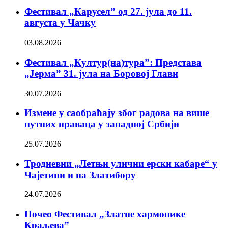
Фестивал „Карусел” од 27. јула до 11.
августа у Чачку
03.08.2026
Фестивал „Култур(на)тура”: Представа
„Јерма” 31. јула на Боровој Глави
30.07.2026
Измене у саобраћају због радова на више
путних праваца у западној Србији
25.07.2026
Тродневни „Летњи улични ерски кабаре“ у
Чајетини и на Златибору
24.07.2026
Почео Фестивал „Златне хармонике
Краљева”