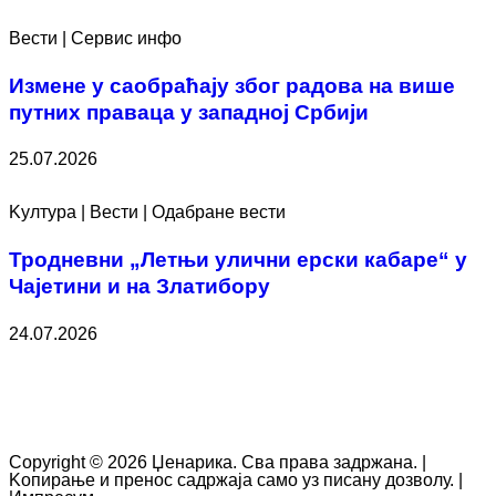
Вести | Сервис инфо
Измене у саобраћају због радова на више
путних праваца у западној Србији
25.07.2026
Kултура | Вести | Одабране вести
Тродневни „Летњи улични ерски кабаре“ у
Чајетини и на Златибору
24.07.2026
Copyright © 2026 Џенарика. Сва права задржана. |
Kопирање и пренос садржаја само уз писану дозволу. |