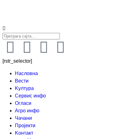
[rstr_selector]
Насловна
Вести
Kултура
Сервис инфо
Огласи
Агро инфо
Чачани
Пројекти
Kонтакт