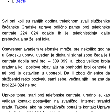
Вести
Svi oni koji su ranijih godina trelefonom zvali službenike
čačanske Gradske uprave odlično pamte broj telefonske
centrale 224 024 odakle ih je telefonistkinja dalje
prebacivala na željeni lokal.
Osavremenjavanjem telefonske mreže, pre nekoliko godina
u Gradsku upravu uveden je digitalni signal zbog čega je i
centrala dobila novi broj – 309 099, ali zbog velikog broja
građana koji poslove obavljaju na prethodni broj centrale, i
taj broj je ostavljen u upotrebi. Da li zbog činjenice da
službenici retko pozivaju sami sebe, većina njih i ne zna da
broj 224 024 ne radi.
Uprkos tome, stari broj telefonske centrale, uredno je, kao
validan kontakt postavljen na zvaničnoj internet stranici
grada. Takođe, ako na pretraživaču potražite kontakt Uprave