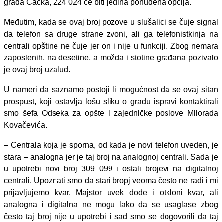
grada Čačka, 224 024 će biti jedina ponuđena opcija.
Međutim, kada se ovaj broj pozove u slušalici se čuje signal
da telefon sa druge strane zvoni, ali ga telefonistkinja na
centrali opštine ne čuje jer on i nije u funkciji. Zbog nemara
zaposlenih, na desetine, a možda i stotine građana pozivalo
je ovaj broj uzalud.
U nameri da saznamo postoji li mogućnost da se ovaj sitan
prospust, koji ostavlja lošu sliku o gradu ispravi kontaktirali
smo šefa Odseka za opšte i zajedničke poslove Milorada
Kovačevića.
– Centrala koja je sporna, od kada je novi telefon uveden, je
stara – analogna jer je taj broj na analognoj centrali. Sada je
u upotrebi novi broj 309 099 i ostali brojevi na digitalnoj
centrali. Upoznati smo da stari bropj veoma često ne radi i mi
prijavljujemo kvar. Majstor uvek dođe i otkloni kvar, ali
analogna i digitalna ne mogu lako da se usaglase zbog
često taj broj nije u upotrebi i sad smo se dogovorili da taj