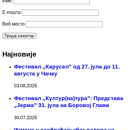
Име
Е-пошта
Веб место
Најновије
Фестивал „Карусел” од 27. јула до 11.
августа у Чачку
03.08.2026
Фестивал „Култур(на)тура”: Представа
„Јерма” 31. јула на Боровој Глави
30.07.2026
Измене у саобраћају због радова на