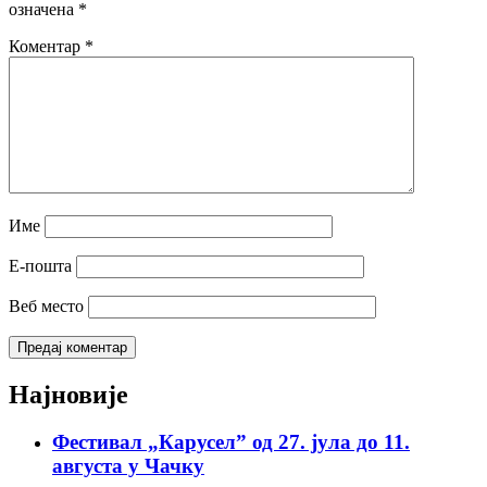
означена
*
Коментар
*
Име
Е-пошта
Веб место
Најновије
Фестивал „Карусел” од 27. јула до 11.
августа у Чачку