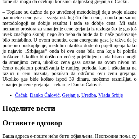
tome šta mogu da očekuju korisnici daljinskog grejanja u Čačku.
– Toplane su dužne da po utvrđenoj metodologij daju svoje ulazne
parametre cene gasa i svega ostalog što čini cenu, a onda po samoj
metodologoji se dobije rezultat i tada se dobije cena. Mi sada
nemamo prostora za smanjenje cene grejanja iz razloga što je gas još
uvek značajno skuplji nego što treba da bude da bi naše poslovanje
bilo rentabilno. U ovom trenutku cena energenta gasa je takva da je
potrebno poskupljenje, međutim ukoliko dođe do pojeftinjenja kako
je najavio „Srbijagas“ onda bi ova cena bila ona koja bi pokrila
troškove. Ukoliko bi došlo do većeg pojeftinjenja tada bismo mogli
da smanjimo cenu, ukoliko cena gasa ostane na ovom nivou mi
ćemo naplatom potraživanja iz ranijeg perioda, kao i uštedama na
razlici u ceni mazuta, pokušati da održimo ovu cenu grejanja.
Ukoliko gas bide koštao ispod 39 dinara, možemo razmišljati o
smanjenju cene grejanja – rekao je Danko Ćalović.
Čačak
,
Danko Ćalović
,
Grejanje
,
Uredba
,
Vlada Srbije
Поделите вести
Оставите одговор
Ваша адреса е-поште неће бити објављена.
Неопходна поља су