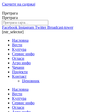
Скочите на садржај
Претрага
Претрага
Facebook
Instagram
Twitter
Broadcast-tower
[rstr_selector]
Насловна
Вести
Kултура
Сервис инфо
Огласи
Агро инфо
Чачани
Пројекти
Kонтакт
Ценовник
Насловна
Вести
Kултура
Сервис инфо
Огласи
Агро инфо