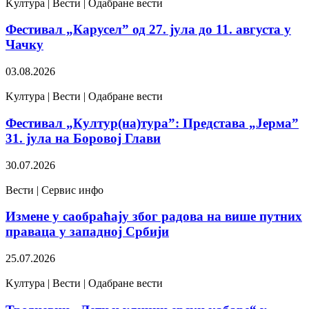
Kултура | Вести | Одабране вести
Фестивал „Карусел” од 27. јула до 11. августа у
Чачку
03.08.2026
Kултура | Вести | Одабране вести
Фестивал „Култур(на)тура”: Представа „Јерма”
31. јула на Боровој Глави
30.07.2026
Вести | Сервис инфо
Измене у саобраћају због радова на више путних
праваца у западној Србији
25.07.2026
Kултура | Вести | Одабране вести