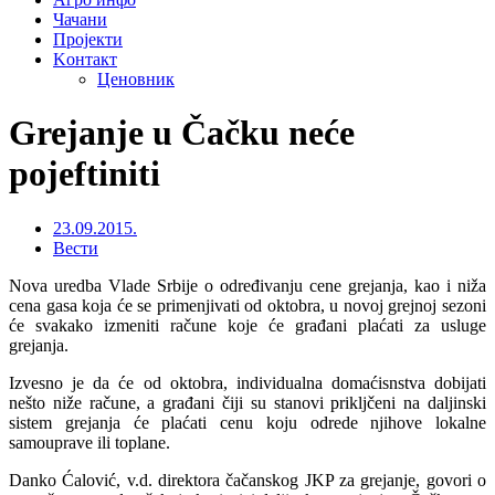
Чачани
Пројекти
Kонтакт
Ценовник
Grejanje u Čačku neće
pojeftiniti
23.09.2015.
Вести
Nova uredba Vlade Srbije o određivanju cene grejanja, kao i niža
cena gasa koja će se primenjivati od oktobra, u novoj grejnoj sezoni
će svakako izmeniti račune koje će građani plaćati za usluge
grejanja.
Izvesno je da će od oktobra, individualna domaćisnstva dobijati
nešto niže račune, a građani čiji su stanovi prikljčeni na daljinski
sistem grejanja će plaćati cenu koju odrede njihove lokalne
samouprave ili toplane.
Danko Ćalović, v.d. direktora čačanskog JKP za grejanje, govori o