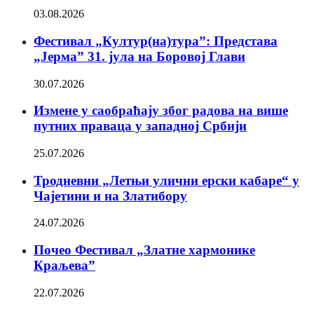
03.08.2026
Фестивал „Култур(на)тура”: Представа
„Јерма” 31. јула на Боровој Глави
30.07.2026
Измене у саобраћају због радова на више
путних праваца у западној Србији
25.07.2026
Тродневни „Летњи улични ерски кабаре“ у
Чајетини и на Златибору
24.07.2026
Почео Фестивал „Златне хармонике
Краљева”
22.07.2026