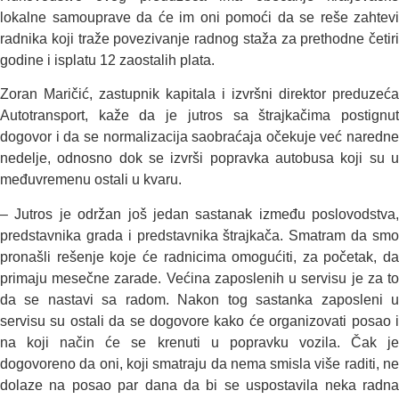
lokalne samouprave da će im oni pomoći da se reše zahtevi
radnika koji traže povezivanje radnog staža za prethodne četiri
godine i isplatu 12 zaostalih plata.
Zoran Maričić, zastupnik kapitala i izvršni direktor preduzeća
Autotransport, kaže da je jutros sa štrajkačima postignut
dogovor i da se normalizacija saobraćaja očekuje već naredne
nedelje, odnosno dok se izvrši popravka autobusa koji su u
međuvremenu ostali u kvaru.
– Jutros je održan još jedan sastanak između poslovodstva,
predstavnika grada i predstavnika štrajkača. Smatram da smo
pronašli rešenje koje će radnicima omogućiti, za početak, da
primaju mesečne zarade. Većina zaposlenih u servisu je za to
da se nastavi sa radom. Nakon tog sastanka zaposleni u
servisu su ostali da se dogovore kako će organizovati posao i
na koji način će se krenuti u popravku vozila. Čak je
dogovoreno da oni, koji smatraju da nema smisla više raditi, ne
dolaze na posao par dana da bi se uspostavila neka radna