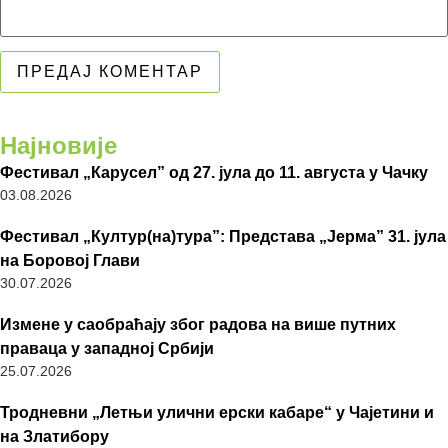
Најновије
Фестивал „Карусел” од 27. јула до 11. августа у Чачку
03.08.2026
Фестивал „Култур(на)тура”: Представа „Јерма” 31. јула
на Боровој Глави
30.07.2026
Измене у саобраћају због радова на више путних
праваца у западној Србији
25.07.2026
Тродневни „Летњи улични ерски кабаре“ у Чајетини и
на Златибору