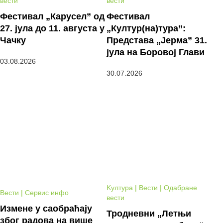
вести
вести
Фестивал „Карусел” од
Фестивал
27. јула до 11. августа у
„Култур(на)тура”:
Чачку
Представа „Јерма” 31.
јула на Боровој Глави
03.08.2026
30.07.2026
Kултура | Вести | Одабране
Вести | Сервис инфо
вести
Измене у саобраћају
Тродневни „Летњи
због радова на више