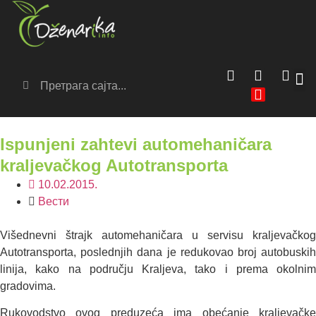
Сер
Аг
Ispunjeni zahtevi automehaničara
kraljevačkog Autotransporta
10.02.2015.
Вести
Višednevni štrajk automehaničara u servisu kraljevačkog
Autotransporta, poslednjih dana je redukovao broj autobuskih
linija, kako na području Kraljeva, tako i prema okolnim
gradovima.
Rukovodstvo ovog preduzeća ima obećanje kraljevačke