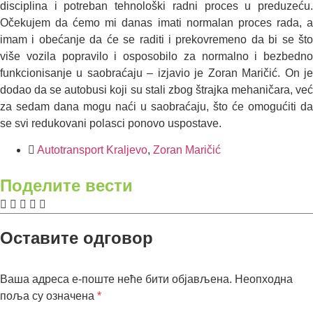
disciplina i potreban tehnološki radni proces u preduzeću.
Očekujem da ćemo mi danas imati normalan proces rada, a
imam i obećanje da će se raditi i prekovremeno da bi se što
više vozila popravilo i osposobilo za normalno i bezbedno
funkcionisanje u saobraćaju – izjavio je Zoran Maričić. On je
dodao da se autobusi koji su stali zbog štrajka mehaničara, već
za sedam dana mogu naći u saobraćaju, što će omogućiti da
se svi redukovani polasci ponovo uspostave.
Autotransport Kraljevo
,
Zoran Maričić
Поделите вести
Оставите одговор
Ваша адреса е-поште неће бити објављена.
Неопходна
поља су означена
*