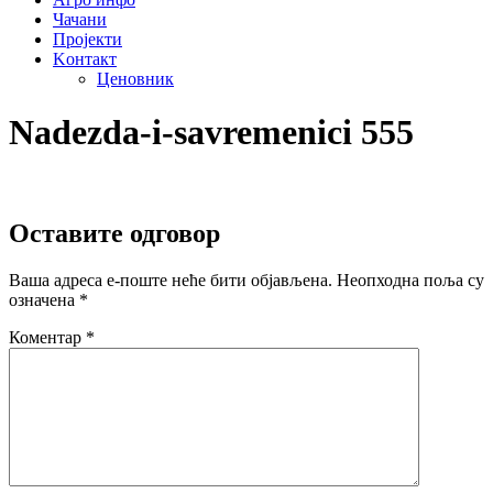
Чачани
Пројекти
Kонтакт
Ценовник
Nadezda-i-savremenici 555
Оставите одговор
Ваша адреса е-поште неће бити објављена.
Неопходна поља су
означена
*
Коментар
*