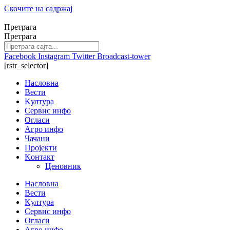
Скочите на садржај
Претрага
Претрага
Facebook
Instagram
Twitter
Broadcast-tower
[rstr_selector]
Насловна
Вести
Kултура
Сервис инфо
Огласи
Агро инфо
Чачани
Пројекти
Kонтакт
Ценовник
Насловна
Вести
Kултура
Сервис инфо
Огласи
Агро инфо