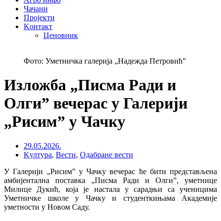
Чачани
Пројекти
Kонтакт
Ценовник
Фото: Уметничка галерија „Надежда Петровић”
Изложба „Писма Ради и
Олги” вечерас у Галерији
„Рисим” у Чачку
29.05.2026.
Kултура
,
Вести
,
Одабране вести
У Галерији „Рисим” у Чачку вечерас ће бити представљена
амбијентална поставка „Писма Ради и Олги”, уметнице
Милице Дукић, која је настала у сарадњи са ученицима
Уметничке школе у Чачку и студенткињама Академије
уметности у Новом Саду.