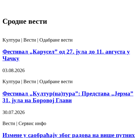
Сродне вести
Kултура | Вести | Одабране вести
Фестивал „Карусел” од 27. јула до 11. августа у
Чачку
03.08.2026
Kултура | Вести | Одабране вести
Фестивал „Култур(на)тура”: Представа „Јерма”
31. јула на Боровој Глави
30.07.2026
Вести | Сервис инфо
Измене у саобраћају због радова на више путних