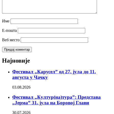
Име
Е-пошта
Веб место
Најновије
Фестивал „Карусел” од 27. јула до 11.
августа у Чачку
03.08.2026
Фестивал „Култур(на)тура”: Представа
„Јерма” 31. јула на Боровој Глави
30.07.2026