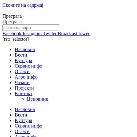
Скочите на садржај
Претрага
Претрага
Facebook
Instagram
Twitter
Broadcast-tower
[rstr_selector]
Насловна
Вести
Kултура
Сервис инфо
Огласи
Агро инфо
Чачани
Пројекти
Kонтакт
Ценовник
Насловна
Вести
Kултура
Сервис инфо
Огласи
Агро инфо