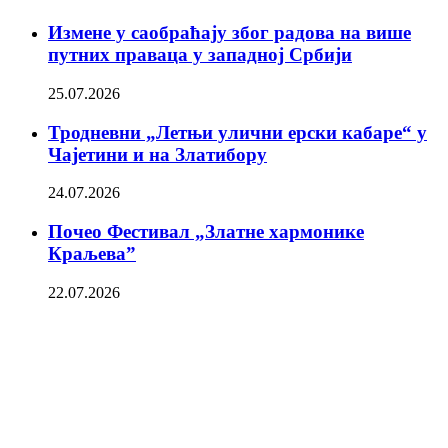
Измене у саобраћају због радова на више
путних праваца у западној Србији
25.07.2026
Тродневни „Летњи улични ерски кабаре“ у
Чајетини и на Златибору
24.07.2026
Почео Фестивал „Златне хармонике
Краљева”
22.07.2026