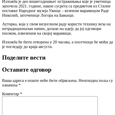
Изложба је део вишегодишњег истраживања које је уметница
започела 2021. године, након сусрета са предметом из Сталне
поставке Народног музеја Ужице – везеном марамицом Раде
Николић, заточенице Логора на Бањици.
Ауторка, која у свом визуелном раду користи технику веза на
нетрадиционалан начин, долази на идеју да јој одговори
писмом, извезеним на својој марамици.
Изложба ће бити отворена у 20 часова, а посетиоци ће моћи да
је погледају до краја августа.
Поделите вести
Оставите одговор
Ваша адреса е-поште неће бити објављена.
Неопходна поља су
означена
*
Коментар
*