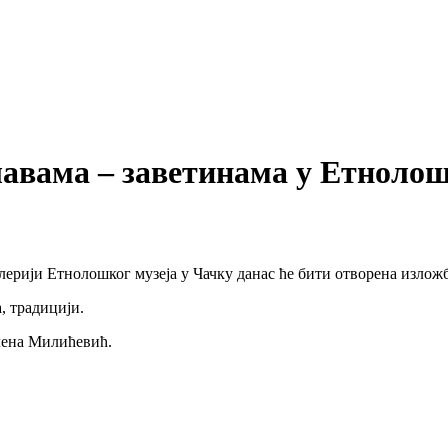
лавама – заветинама у Етнолош
ерији Етнолошког музеја у Чачку данас ће бити отворена изложба
, традицији.
лена Милићевић.