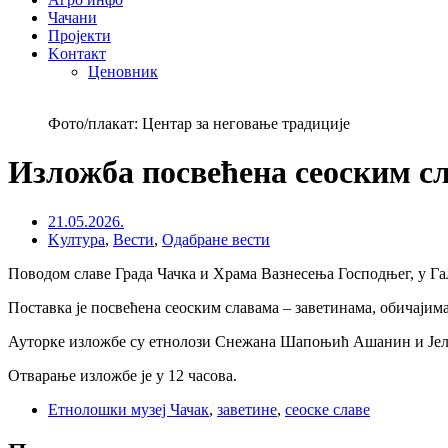
Чачани
Пројекти
Kонтакт
Ценовник
Фото/плакат: Центар за неговање традиције
Изложба посвећена сеоским с
21.05.2026.
Kултура
,
Вести
,
Одабране вести
Поводом славе Града Чачка и Храма Вазнесења Господњег, у Гал
Поставка је посвећена сеоским славама – заветинама, обичајима
Ауторке изложбе су етнолози Снежана Шапоњић Ашанин и Је
Отварање изложбе је у 12 часова.
Етнолошки музеј Чачак
,
заветине
,
сеоске славе