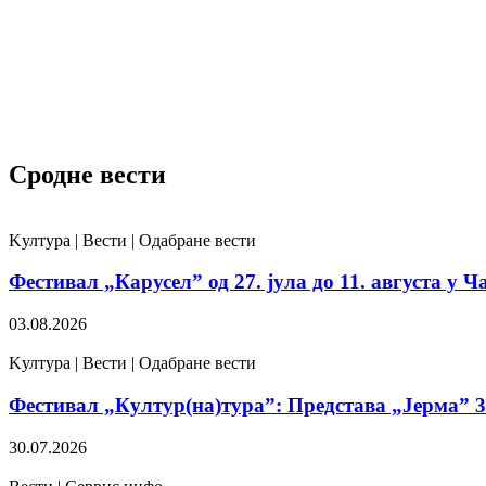
Сродне вести
Kултура | Вести | Одабране вести
Фестивал „Карусел” од 27. јула до 11. августа у Ч
03.08.2026
Kултура | Вести | Одабране вести
Фестивал „Култур(на)тура”: Представа „Јерма” 31
30.07.2026