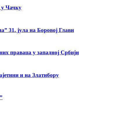
а у Чачку
а” 31. јула на Боровој Глави
тних праваца у западној Србији
ајетини и на Златибору
”