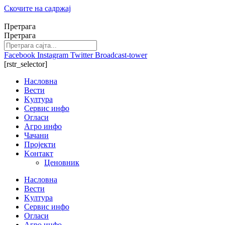
Скочите на садржај
Претрага
Претрага
Facebook
Instagram
Twitter
Broadcast-tower
[rstr_selector]
Насловна
Вести
Kултура
Сервис инфо
Огласи
Агро инфо
Чачани
Пројекти
Kонтакт
Ценовник
Насловна
Вести
Kултура
Сервис инфо
Огласи
Агро инфо