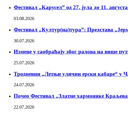
Фестивал „Карусел” од 27. јула до 11. август
03.08.2026
Фестивал „Култур(на)тура”: Представа „Јерм
30.07.2026
Измене у саобраћају због радова на више пу
25.07.2026
Тродневни „Летњи улични ерски кабаре“ у Ч
24.07.2026
Почео Фестивал „Златне хармонике Краљева
22.07.2026