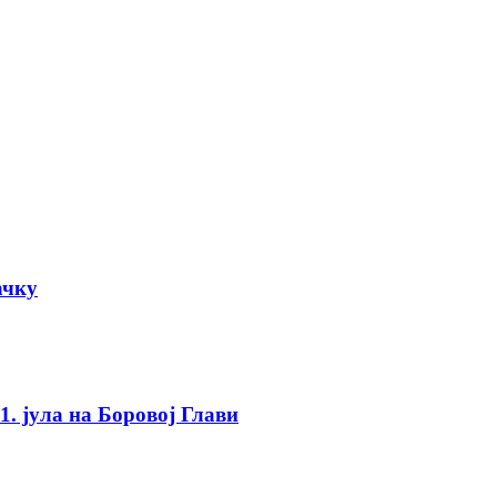
ачку
. јула на Боровој Глави