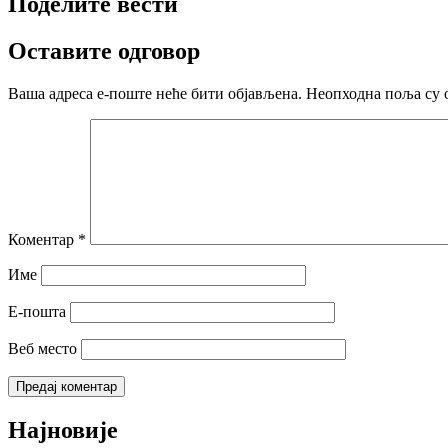
Поделите вести
Оставите одговор
Ваша адреса е-поште неће бити објављена.
Неопходна поља су 
Коментар
*
Име
Е-пошта
Веб место
Најновије