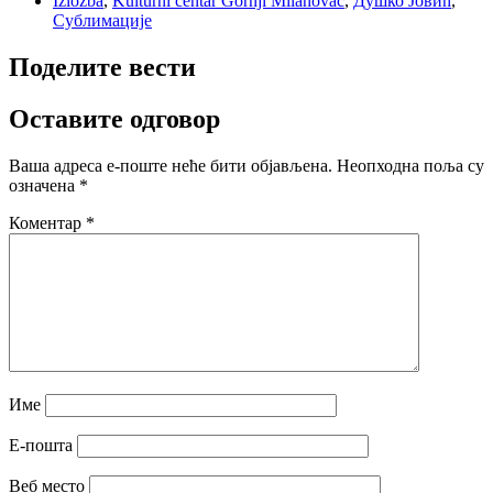
Izložba
,
Kulturni centar Gornji Milanovac
,
Душко Јовић
,
Сублимације
Поделите вести
Оставите одговор
Ваша адреса е-поште неће бити објављена.
Неопходна поља су
означена
*
Коментар
*
Име
Е-пошта
Веб место