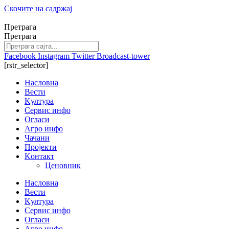
Скочите на садржај
Претрага
Претрага
Facebook
Instagram
Twitter
Broadcast-tower
[rstr_selector]
Насловна
Вести
Kултура
Сервис инфо
Огласи
Агро инфо
Чачани
Пројекти
Kонтакт
Ценовник
Насловна
Вести
Kултура
Сервис инфо
Огласи
Агро инфо