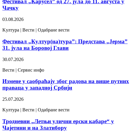
Фестивал „Карусел” од 27. јула до 11. августа у
Чачку
03.08.2026
Kултура | Вести | Одабране вести
Фестивал „Култур(на)тура”: Представа „Јерма”
31. јула на Боровој Глави
30.07.2026
Вести | Сервис инфо
Измене у саобраћају због радова на више путних
праваца у западној Србији
25.07.2026
Kултура | Вести | Одабране вести
Тродневни „Летњи улични ерски кабаре“ у
Чајетини и на Златибору