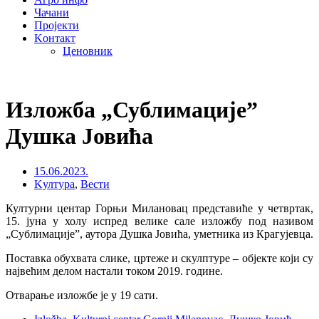
Чачани
Пројекти
Kонтакт
Ценовник
Изложба „Сублимације”
Душка Јовића
15.06.2023.
Kултура
,
Вести
Културни центар Горњи Милановац представиће у четвртак,
15. јуна у холу испред велике сале изложбу под називом
„Сублимације”, аутора Душка Јовића, уметника из Крагујевца.
Поставка обухвата слике, цртеже и скулптуре – објекте који су
највећим делом настали током 2019. године.
Отварање изложбе је у 19 сати.