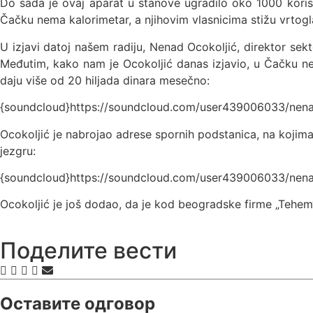
Do sada je ovaj aparat u stanove ugradilo oko 1000 koris
Čačku nema kalorimetar, a njihovim vlasnicima stižu vrtogla
U izjavi datoj našem radiju, Nenad Ocokoljić, direktor se
Međutim, kako nam je Ocokoljić danas izjavio, u Čačku ne 
daju više od 20 hiljada dinara mesečno:
{soundcloud}https://soundcloud.com/user439006033/nena
Ocokoljić je nabrojao adrese spornih podstanica, na kojima
jezgru:
{soundcloud}https://soundcloud.com/user439006033/nena
Ocokoljić je još dodao, da je kod beogradske firme „Tehem
Поделите вести
Оставите одговор