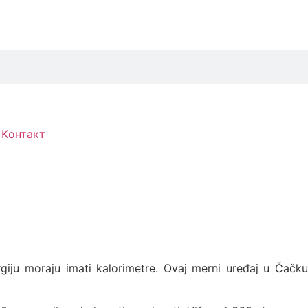
Kонтакт
giju moraju imati kalorimetre. Ovaj merni uređaj u Čačku