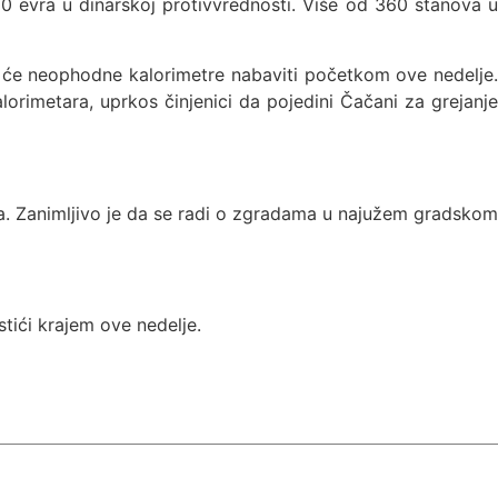
0 evra u dinarskoj protivvrednosti. Više od 360 stanova u
da će neophodne kalorimetre nabaviti početkom ove nedelje.
orimetara, uprkos činjenici da pojedini Čačani za grejanje
ara. Zanimljivo je da se radi o zgradama u najužem gradskom
tići krajem ove nedelje.