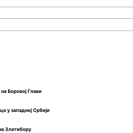
 на Боровој Глави
ца у западној Србији
на Златибору