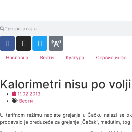
Насловна
Вести
Kултура
Сервис инфо
Kalorimetri nisu po vol
11.02.2013.
Вести
U tarifnom režimu naplate grejanja u Čačku nalazi se oko
prodavalo je preduzeće za grejanje „Čačak“, međutim, tog