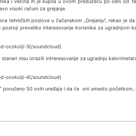
nika i većina ih je kupila u ovom preduzeću po ceni od 18
vo visoki računi za grejanje.
ktora tehničkih poslova u čačanskom „Grejanju“, rekao je 
postoji preveliko interesovanje korisnika za ugradnjom kal
d-ocokolji-3{/soundcloud}
 stanari nisu izrazili intreresovanje za ugradnju kalorimet
d-ocokolji-4{/soundcloud}
“ poručeno 50 ovih uređaja i da će oni umesto početkom, s