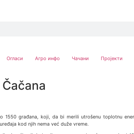
Огласи
Агро инфо
Чачани
Пројекти
ji Čačana
 1550 građana, koji, da bi merili utrošenu toplotnu ener
 uređaja kod njih nema već duže vreme.