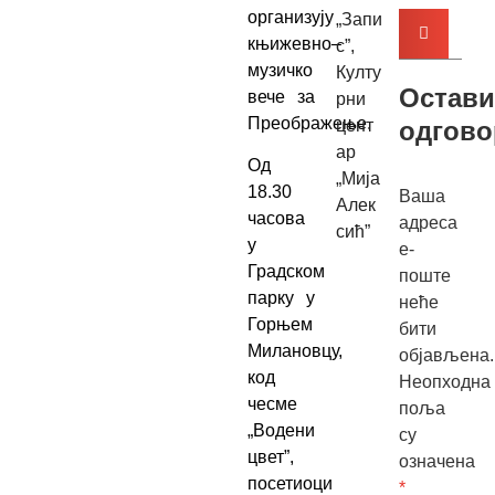
организују
„Запи
књижевно–
с”
,
музичко
Култу
Остави
вече за
рни
Преображење.
цент
одгово
ар
Од
„Мија
18.30
Ваша
Алек
часова
адреса
сић”
у
е-
Градском
поште
парку у
неће
Горњем
бити
Милановцу,
објављена.
код
Неопходна
чесме
поља
„Водени
су
цвет”,
означена
посетиоци
*