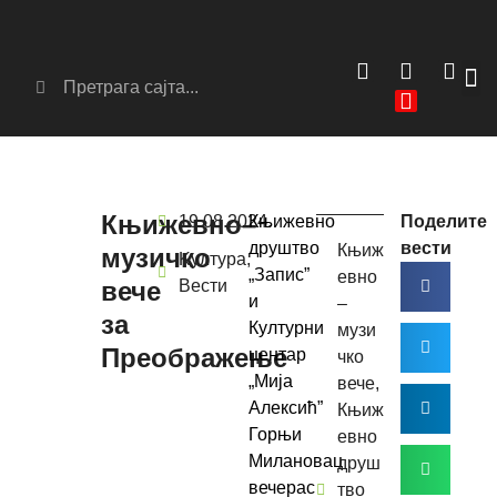
Сер
Аг
Књижевно–
19.08.2024.
Књижевно
Поделите
друштво
вести
Књиж
музичко
Kултура
,
„Запис”
евно
вече
Вести
и
–
за
Културни
музи
Преображење
центар
чко
„Мија
вече
,
Алексић”
Књиж
Горњи
евно
Милановац
друш
вечерас
тво