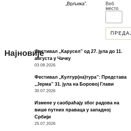
Веб
„Врљика”.
место
Најновије
Фестивал „Карусел” од 27. јула до 11.
августа у Чачку
03.08.2026
Фестивал „Култур(на)тура”: Представа
„Јерма” 31. јула на Боровој Глави
30.07.2026
Измене у саобраћају због радова на
више путних праваца у западној
Србији
25.07.2026