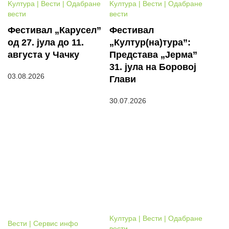
Kултура | Вести | Одабране
Kултура | Вести | Одабране
вести
вести
Фестивал „Карусел”
Фестивал
од 27. јула до 11.
„Култур(на)тура”:
августа у Чачку
Представа „Јерма”
31. јула на Боровој
03.08.2026
Глави
30.07.2026
Kултура | Вести | Одабране
Вести | Сервис инфо
вести