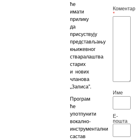
ће
Коментар
имати
*
прилику
да
присуствују
представљању
књижевног
стваралаштва
старих
и нових
чланова
„Записа”.
Име
Програм
ће
употпунити
Е-
пошта
вокално-
инструментални
састав