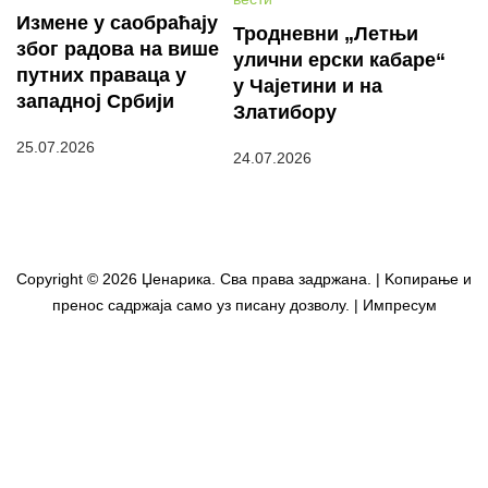
Измене у саобраћају
Тродневни „Летњи
због радова на више
улични ерски кабаре“
путних праваца у
у Чајетини и на
западној Србији
Златибору
25.07.2026
24.07.2026
Copyright © 2026 Џенарика. Сва права задржана. | Kопирање и
пренос садржаја само уз писану дозволу. | Импресум