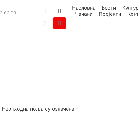
Насловна
Вести
Kулту
Чачани
Пројекти
Kон
.
Неопходна поља су означена
*