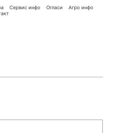
ра
Сервис инфо
Огласи
Агро инфо
такт