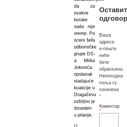
da za
Оставит
ovakve
одгово
korake
sada nije
vreme. Po
Ваша
oceni šefa
адреса
odborničke
е-поште
grupe DS-
неће
a Mirka
бити
Jokovića,
објављена.
opstanak
Неопходна
vladajuće
поља су
koalicije u
означена
Dragačevu
*
ozbiljno je
Коментар
doveden
*
u pitanje.
U