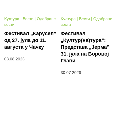
Kултура | Вести | Одабране
Kултура | Вести | Одабране
вести
вести
Фестивал „Карусел”
Фестивал
од 27. јула до 11.
„Култур(на)тура”:
августа у Чачку
Представа „Јерма”
31. јула на Боровој
03.08.2026
Глави
30.07.2026