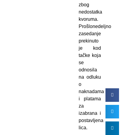
zbog
nedostatka
kvoruma.
Prošlonedeljno
zasedanje
prekinuto
je kod
tačke koja
se
odnosila
na odluku
o
naknadama
i platama
za
izabrana i
postavljena
lica.