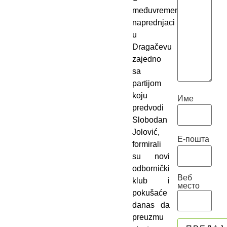
međuvremenu,
naprednjaci
u
Dragačevu
zajedno
sa
partijom
koju
Име
predvodi
Slobodan
Jolović,
Е-пошта
formirali
su novi
odbornički
Веб
klub i
место
pokušaće
danas da
preuzmu