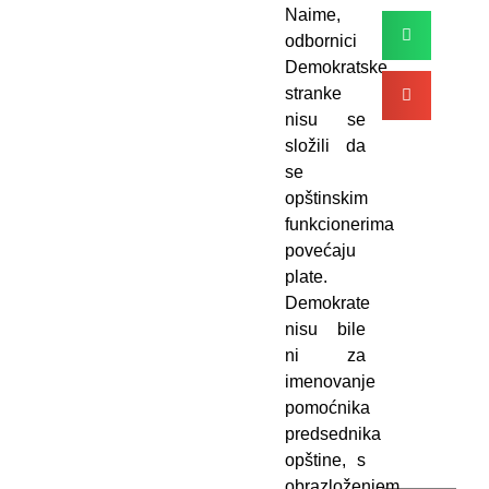
Naime,
odbornici
Demokratske
stranke
nisu se
složili da
se
opštinskim
funkcionerima
povećaju
plate.
Demokrate
nisu bile
ni za
imenovanje
pomoćnika
predsednika
opštine, s
obrazloženjem