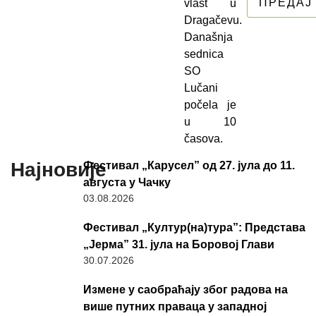
vlast u
Dragačevu.
Današnja
sednica
SO
Lučani
počela je
u 10
časova.
Најновије
Фестивал „Карусел” од 27. јула до 11.
августа у Чачку
03.08.2026
Фестивал „Култур(на)тура”: Представа
„Јерма” 31. јула на Боровој Глави
30.07.2026
Измене у саобраћају због радова на
више путних праваца у западној