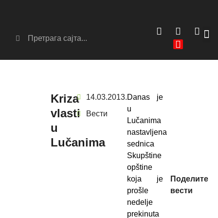
Сер
Аг
Kriza
14.03.2013.
Danas je
u
vlasti
Вести
Lučanima
u
nastavljena
Lučanima
sednica
Skupštine
opštine
koja je
Поделите
prošle
вести
nedelje
prekinuta