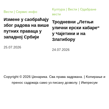
Kултура | Вести | Одабране
Вести | Сервис инфо
вести
Измене у саобраћају
Тродневни „Летњи
због радова на више
улични ерски кабаре“
путних праваца у
у Чајетини и на
западној Србији
Златибору
25.07.2026
24.07.2026
Copyright © 2026 Џенарика. Сва права задржана. | Kопирање и
пренос садржаја само уз писану дозволу. | Импресум