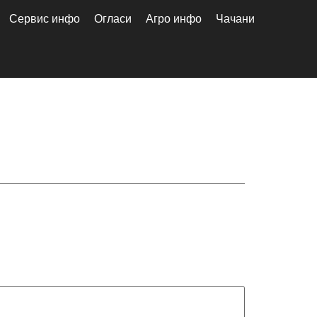
Сервис инфо
Огласи
Агро инфо
Чачани