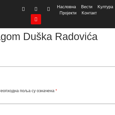
Насловна
Вести
Kултура
Пројекти
Kонтакт
Tragom Duška Radovića
еопходна поља су означена
*