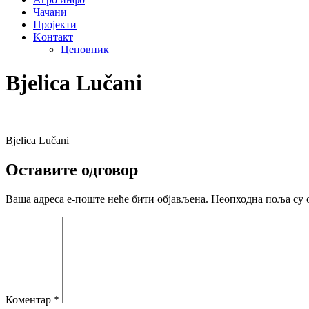
Чачани
Пројекти
Kонтакт
Ценовник
Bjelica Lučani
Bjelica Lučani
Оставите одговор
Ваша адреса е-поште неће бити објављена.
Неопходна поља су 
Коментар
*