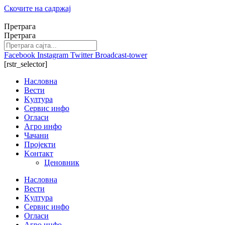
Скочите на садржај
Претрага
Претрага
Facebook
Instagram
Twitter
Broadcast-tower
[rstr_selector]
Насловна
Вести
Kултура
Сервис инфо
Огласи
Агро инфо
Чачани
Пројекти
Kонтакт
Ценовник
Насловна
Вести
Kултура
Сервис инфо
Огласи
Агро инфо