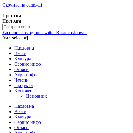
Скочите на садржај
Претрага
Претрага
Facebook
Instagram
Twitter
Broadcast-tower
[rstr_selector]
Насловна
Вести
Kултура
Сервис инфо
Огласи
Агро инфо
Чачани
Пројекти
Kонтакт
Ценовник
Насловна
Вести
Kултура
Сервис инфо
Огласи
Агро инфо