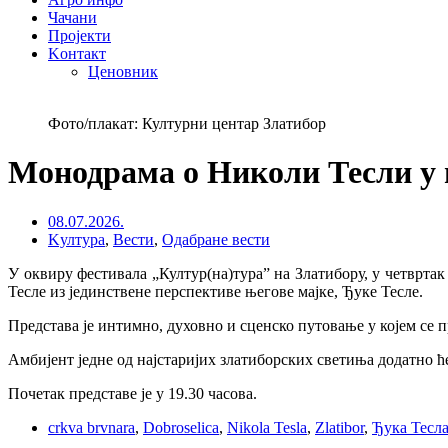
Чачани
Пројекти
Kонтакт
Ценовник
Фото/плакат: Културни центар Златибор
Монодрама о Николи Тесли у 
08.07.2026.
Kултура
,
Вести
,
Одабране вести
У оквиру фестивала „Култур(на)тура” на Златибору, у четврта
Тесле из јединствене перспективе његове мајке, Ђуке Тесле.
Представа је интимно, духовно и сценско путовање у којем се 
Амбијент једне од најстаријих златиборских светиња додатно
Почетак представе је у 19.30 часова.
crkva brvnara
,
Dobroselica
,
Nikola Tesla
,
Zlatibor
,
Ђука Тесл