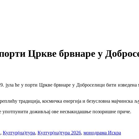
порти Цркве брвнаре у Доброс
к 9. јула ће у порти Цркве брвнаре у Доброселици бити изведена
преплићу традиција, космичка енергија и безусловна мајчинска љ
 ће употпунити доживљај ове несвакидашње позоришне приче.
а
,
Култур(на)тура
,
Култур(на)тура 2026
,
монодрама Искра