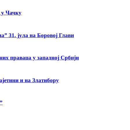
а у Чачку
а” 31. јула на Боровој Глави
тних праваца у западној Србији
ајетини и на Златибору
”