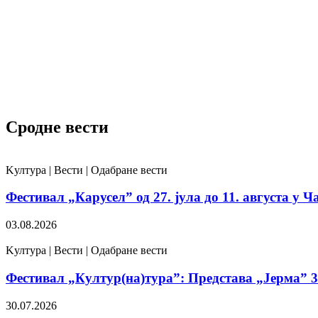
Сродне вести
Kултура | Вести | Одабране вести
Фестивал „Карусел” од 27. јула до 11. августа у Ч
03.08.2026
Kултура | Вести | Одабране вести
Фестивал „Култур(на)тура”: Представа „Јерма” 31
30.07.2026