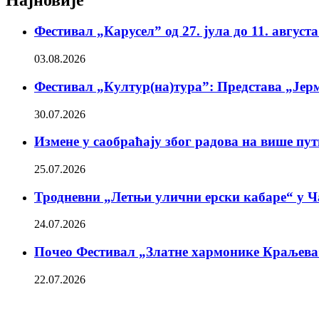
Фестивал „Карусел” од 27. јула до 11. август
03.08.2026
Фестивал „Култур(на)тура”: Представа „Јерм
30.07.2026
Измене у саобраћају због радова на више пу
25.07.2026
Тродневни „Летњи улични ерски кабаре“ у Ч
24.07.2026
Почео Фестивал „Златне хармонике Краљева
22.07.2026