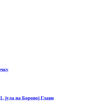
ачку
. јула на Боровој Глави