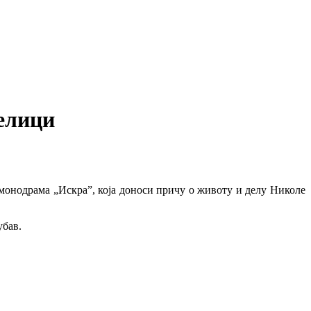
елици
 монодрама „Искра”, која доноси причу о животу и делу Николе
убав.