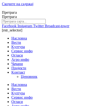
Скочите на садржај
Претрага
Претрага
Facebook
Instagram
Twitter
Broadcast-tower
[rstr_selector]
Насловна
Вести
Kултура
Сервис инфо
Огласи
Агро инфо
Чачани
Пројекти
Kонтакт
Ценовник
Насловна
Вести
Kултура
Сервис инфо
Огласи
Агро инфо