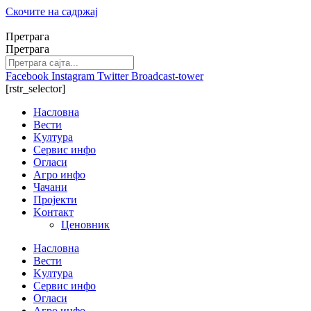
Скочите на садржај
Претрага
Претрага
Facebook
Instagram
Twitter
Broadcast-tower
[rstr_selector]
Насловна
Вести
Kултура
Сервис инфо
Огласи
Агро инфо
Чачани
Пројекти
Kонтакт
Ценовник
Насловна
Вести
Kултура
Сервис инфо
Огласи
Агро инфо