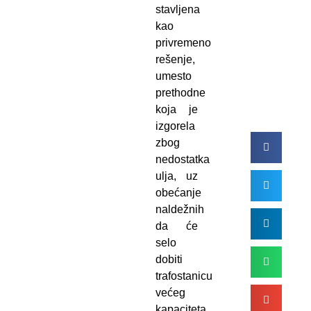
stavljena
kao
privremeno
rešenje,
umesto
prethodne
koja je
izgorela
zbog
nedostatka
ulja, uz
obećanje
naldežnih
da će
selo
dobiti
trafostanicu
većeg
kapaciteta.