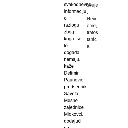
svakodnevno.
struje
Informaciju
,
o
Nevr
razlogu
eme
,
zbog
trafos
koga se
tanic
to
a
događa
nemaju,
kaže
Delimir
Paunović,
predsednik
Saveta
Mesne
zajednice
Miokovci,
dodajući
da