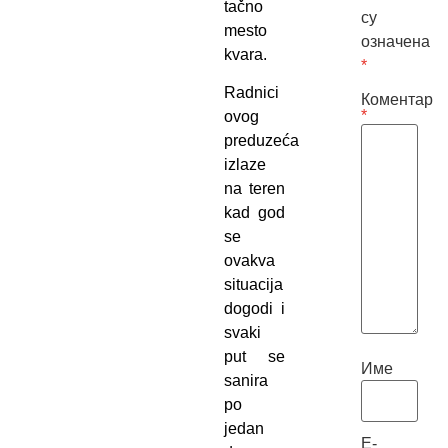
tačno
су
mesto
означена
kvara.
*
Radnici
Коментар
*
ovog
preduzeća
izlaze
na teren
kad god
se
ovakva
situacija
dogodi i
svaki
put se
Име
sanira
po
jedan
Е-