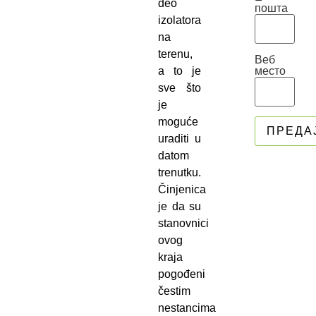
deo
пошта
izolatora
na
terenu,
Веб
место
a to je
sve što
je
moguće
uraditi u
datom
trenutku.
Činjenica
je da su
stanovnici
ovog
kraja
pogođeni
čestim
nestancima