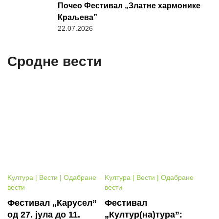
Почео Фестивал „Златне хармонике
Краљева”
22.07.2026
Сродне вести
Kултура | Вести | Одабране
Kултура | Вести | Одабране
вести
вести
Фестивал „Карусел”
Фестивал
од 27. јула до 11.
„Култур(на)тура”: