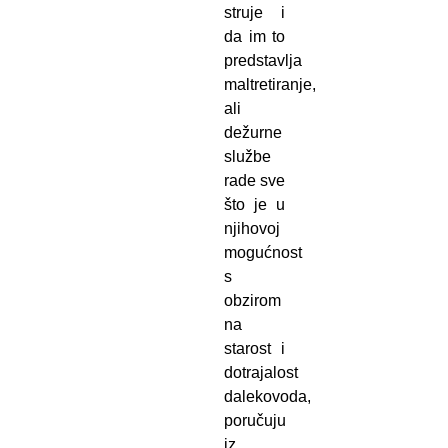
struje i
da im to
predstavlja
maltretiranje,
ali
dežurne
službe
rade sve
što je u
njihovoj
mogućnost
s
obzirom
na
starost i
dotrajalost
dalekovoda,
poručuju
iz