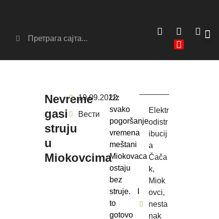
Сер
Аг
Nevreme
19.09.2022.
Uz
svako
Elektr
gasi
Вести
pogoršanje
odistr
struju
vremena
ibucij
u
meštani
a
Miokovcima
Miokovaca
Čača
ostaju
k
,
bez
Miok
struje. I
ovci
,
to
nesta
gotovo
nak