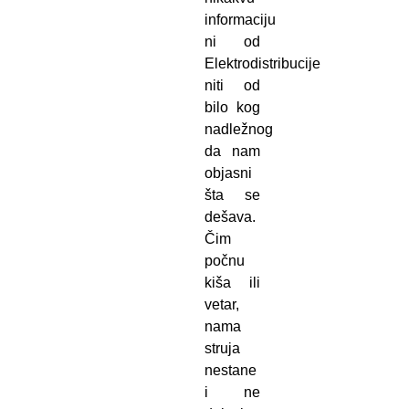
informaciju
ni od
Elektrodistribucije
niti od
bilo kog
nadležnog
da nam
objasni
šta se
dešava.
Čim
počnu
kiša ili
vetar,
nama
struja
nestane
i ne