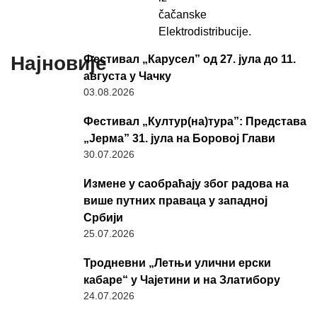
čačanske
Elektrodistribucije.
Најновије
Фестивал „Карусел” од 27. јула до 11.
августа у Чачку
03.08.2026
Фестивал „Култур(на)тура”: Представа
„Јерма” 31. јула на Боровој Глави
30.07.2026
Измене у саобраћају због радова на
више путних праваца у западној
Србији
25.07.2026
Тродневни „Летњи улични ерски
кабаре“ у Чајетини и на Златибору
24.07.2026