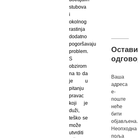
stubova
i
okolnog
rastinja
dodatno
pogoršavaju
Остави
problem.
одгово
S
obzirom
na to da
Ваша
je u
адреса
pitanju
е-
pravac
поште
koji je
неће
duži,
бити
teško se
објављена.
može
Неопходна
utvrditi
поља