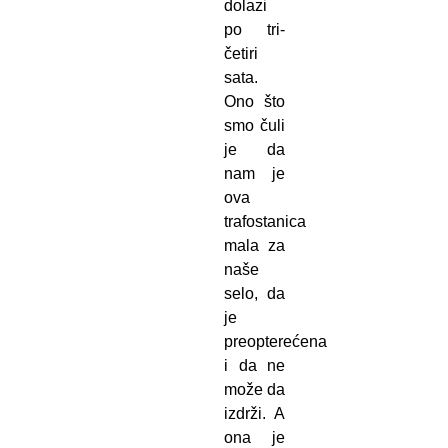
dolazi
po tri-
četiri
sata.
Ono što
smo čuli
je da
nam je
ova
trafostanica
mala za
naše
selo, da
je
preopterećena
i da ne
može da
izdrži. A
ona je