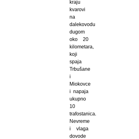
kraju
kvarovi
na
dalekovodu
dugom
oko 20
kilometara,
koji
spaja
Trbušane
i
Miokovce
i napaja
ukupno
10
trafostanica.
Nevreme
i vlaga
dovode