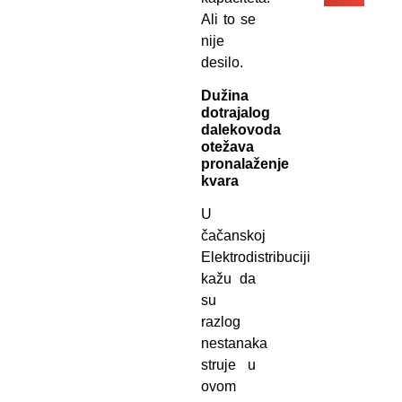
Ali to se
nije
desilo.
Dužina
dotrajalog
dalekovoda
otežava
pronalaženje
kvara
U
čačanskoj
Elektrodistribuciji
kažu da
su
razlog
nestanaka
struje u
ovom