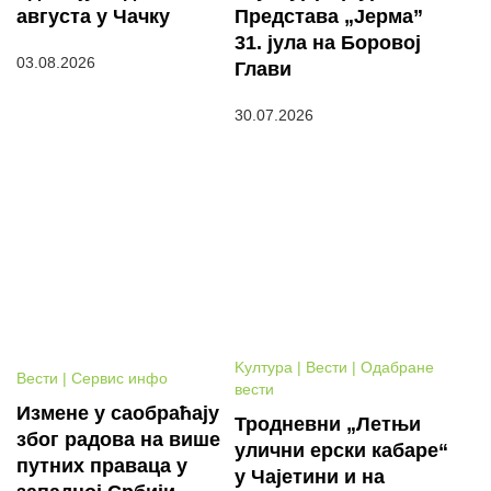
августа у Чачку
Представа „Јерма”
31. јула на Боровој
03.08.2026
Глави
30.07.2026
Kултура | Вести | Одабране
Вести | Сервис инфо
вести
Измене у саобраћају
Тродневни „Летњи
због радова на више
улични ерски кабаре“
путних праваца у
у Чајетини и на