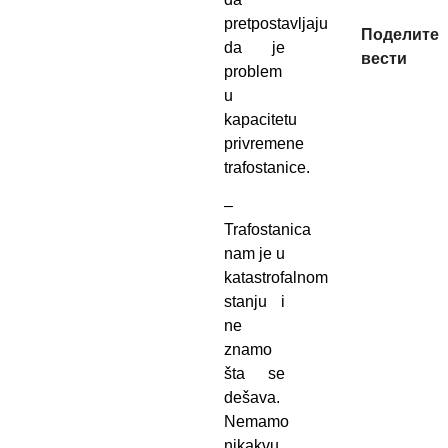
pretpostavljaju
Поделите
da je
вести
problem
u
kapacitetu
privremene
trafostanice.
–
Trafostanica
nam je u
katastrofalnom
stanju i
ne
znamo
šta se
dešava.
Nemamo
nikakvu