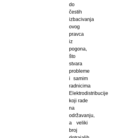
do
čestih
izbacivanja
ovog
pravca
iz
pogona,
što
stvara
probleme
i samim
radnicima
Elektrodistribucije
koji rade
na
održavanju,
a veliki
broj
dotrajalih