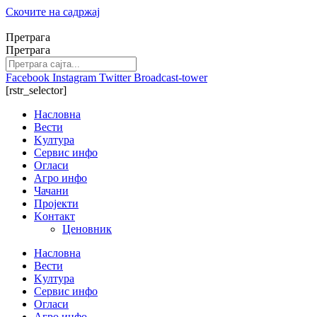
Скочите на садржај
Претрага
Претрага
Facebook
Instagram
Twitter
Broadcast-tower
[rstr_selector]
Насловна
Вести
Kултура
Сервис инфо
Огласи
Агро инфо
Чачани
Пројекти
Kонтакт
Ценовник
Насловна
Вести
Kултура
Сервис инфо
Огласи
Агро инфо