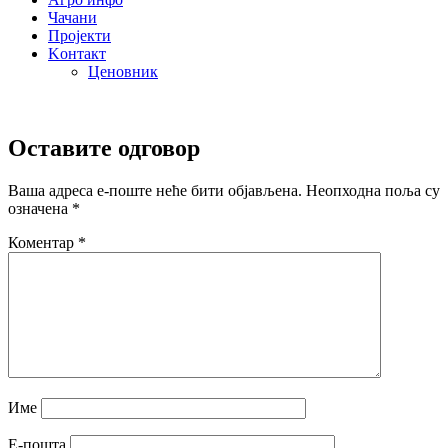
Чачани
Пројекти
Kонтакт
Ценовник
Оставите одговор
Ваша адреса е-поште неће бити објављена.
Неопходна поља су
означена
*
Коментар
*
Име
Е-пошта