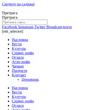
Скочите на садржај
Претрага
Претрага
Facebook
Instagram
Twitter
Broadcast-tower
[rstr_selector]
Насловна
Вести
Kултура
Сервис инфо
Огласи
Агро инфо
Чачани
Пројекти
Kонтакт
Ценовник
Насловна
Вести
Kултура
Сервис инфо
Огласи
Агро инфо