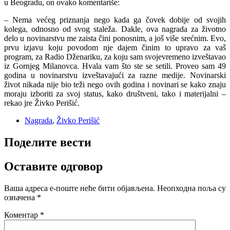
u Beogradu, on ovako komentariše:
– Nema većeg priznanja nego kada ga čovek dobije od svojih
kolega, odnosno od svog staleža. Dakle, ova nagrada za životno
delo u novinarstvu me zaista čini ponosnim, a još više srećnim. Evo,
prvu izjavu koju povodom nje dajem činim to upravo za vaš
program, za Radio Dženariku, za koju sam svojevremeno izveštavao
iz Gornjeg Milanovca. Hvala vam što ste se setili. Proveo sam 49
godina u novinarstvu izveštavajući za razne medije. Novinarski
život nikada nije bio teži nego ovih godina i novinari se kako znaju
moraju izboriti za svoj status, kako društveni, tako i materijalni –
rekao jre Živko Perišić.
Nagrada
,
Živko Perišić
Поделите вести
Оставите одговор
Ваша адреса е-поште неће бити објављена.
Неопходна поља су
означена
*
Коментар
*