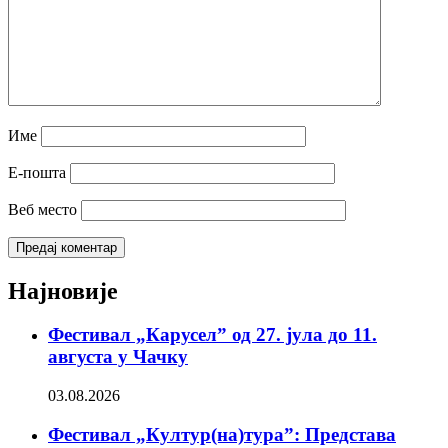
Име
Е-пошта
Веб место
Најновије
Фестивал „Карусел” од 27. јула до 11.
августа у Чачку
03.08.2026
Фестивал „Култур(на)тура”: Представа