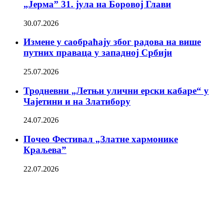
„Јерма” 31. јула на Боровој Глави
30.07.2026
Измене у саобраћају због радова на више
путних праваца у западној Србији
25.07.2026
Тродневни „Летњи улични ерски кабаре“ у
Чајетини и на Златибору
24.07.2026
Почео Фестивал „Златне хармонике
Краљева”
22.07.2026