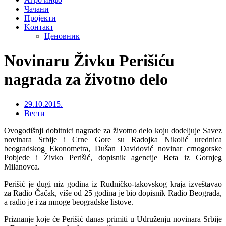
Чачани
Пројекти
Kонтакт
Ценовник
Novinaru Živku Perišiću
nagrada za životno delo
29.10.2015.
Вести
Ovogodišnji dobitnici nagrade za životno delo koju dodeljuje Savez
novinara Srbije i Crne Gore su Radojka Nikolić urednica
beogradskog Ekonometra, Dušan Davidović novinar crnogorske
Pobjede i Živko Perišić, dopisnik agencije Beta iz Gornjeg
Milanovca.
Perišić je dugi niz godina iz Rudničko-takovskog kraja izveštavao
za Radio Čačak, više od 25 godina je bio dopisnik Radio Beograda,
a radio je i za mnoge beogradske listove.
Priznanje koje će Perišić danas primiti u Udruženju novinara Srbije