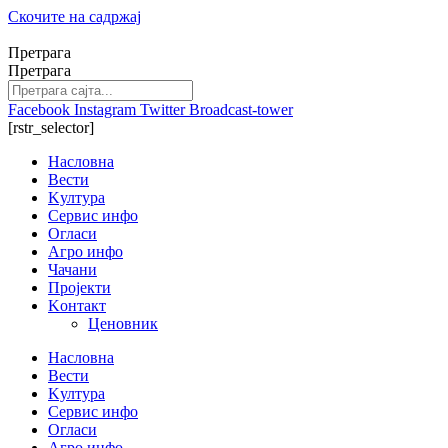
Скочите на садржај
Претрага
Претрага
Facebook
Instagram
Twitter
Broadcast-tower
[rstr_selector]
Насловна
Вести
Kултура
Сервис инфо
Огласи
Агро инфо
Чачани
Пројекти
Kонтакт
Ценовник
Насловна
Вести
Kултура
Сервис инфо
Огласи
Агро инфо